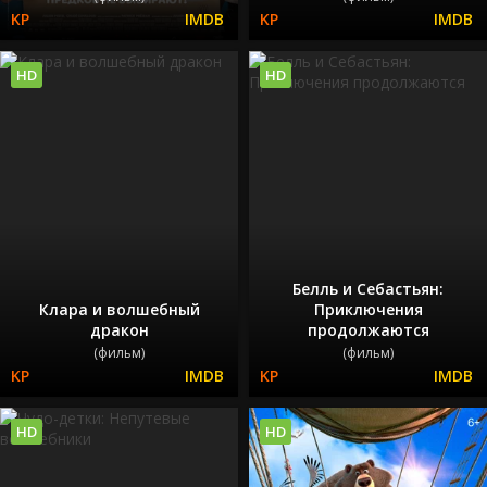
HD
HD
Белль и Себастьян:
Клара и волшебный
Приключения
дракон
продолжаются
(фильм)
(фильм)
HD
HD