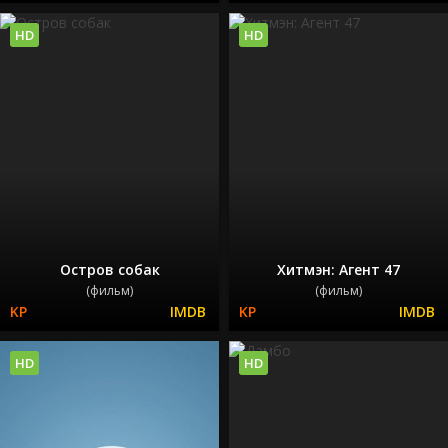
HD
HD
Остров собак
Хитмэн: Агент 47
(фильм)
(фильм)
HD
HD