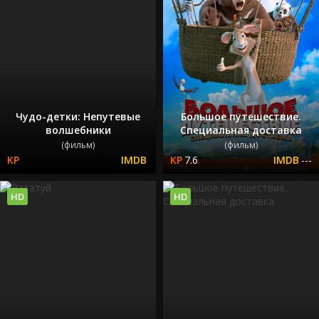
Чудо-детки: Непутевые
Большое путешествие.
волшебники
Специальная доставка
(фильм)
(фильм)
7.6
---
HD
HD