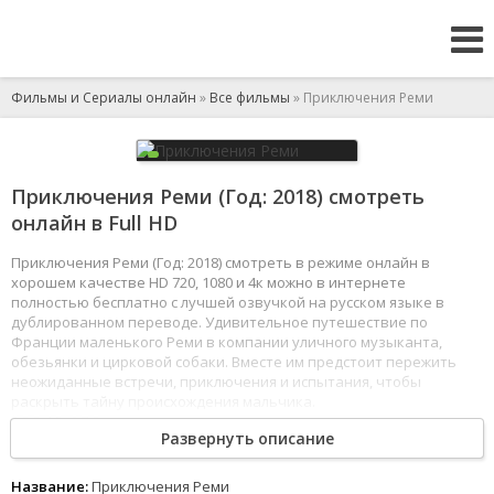
Фильмы и Сериалы онлайн
»
Все фильмы
» Приключения Реми
Приключения Реми (Год: 2018) смотреть
онлайн в Full HD
Приключения Реми (Год: 2018) смотреть в режиме онлайн в
хорошем качестве HD 720, 1080 и 4к можно в интернете
полностью бесплатно с лучшей озвучкой на русском языке в
дублированном переводе. Удивительное путешествие по
Франции маленького Реми в компании уличного музыканта,
обезьянки и цирковой собаки. Вместе им предстоит пережить
неожиданные встречи, приключения и испытания, чтобы
раскрыть тайну происхождения мальчика.
1
2
3
4
5
6
7
8
Развернуть описание
Название:
Приключения Реми