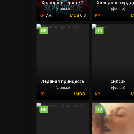
Холодное сердце 2
Холодное сердце
(фильм)
(фильм)
7.4
6.8
HD
HD
Ледяная принцесса
Сипсик
(фильм)
(фильм)
HD
HD