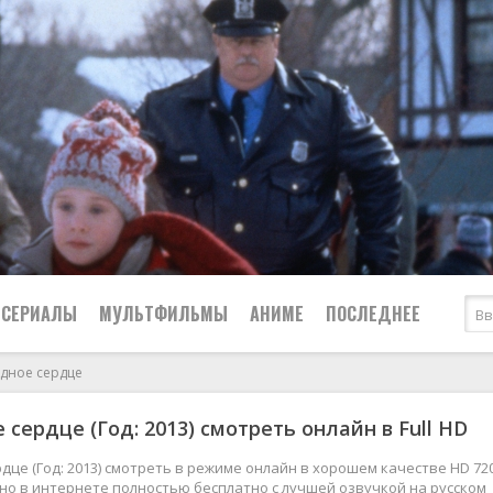
СЕРИАЛЫ
МУЛЬТФИЛЬМЫ
АНИМЕ
ПОСЛЕДНЕЕ
дное сердце
Все
Криминал
 сердце (Год: 2013) смотреть онлайн в Full HD
Боевики
Мелодрамы
Военные
2024
Приключения
дце (Год: 2013) смотреть в режиме онлайн в хорошем качестве HD 720
жно в интернете полностью бесплатно с лучшей озвучкой на русском