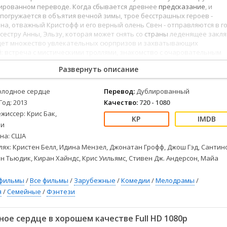
Детективы
2023
Семейные
лированном переводе. Когда сбывается древнее
предсказание
, и
Детские
2022
Спорт
погружается в объятия вечной зимы, трое бесстрашных героев -
на, отважный Кристофф и его верный олень Свен - отправляются в г
Драмы
2021
Триллеры
сестру Анны, Эльзу, которая может снять со
страны
леденящее закля
Комедии
Ужасы
ждет множество увлекательных сюрпризов и захватывающих
 встреча с мистическими троллями, знакомство с очаровательным
Русские
Фантастика
о имени Олаф, горные вершины покруче Эвереста и магия в каждой
СССР
Фэнтези
Развернуть описание
не и Кристоффу предстоит сплотиться и противостоять могучей стих
 королевство и тех, кто им дорог.
ые
Зарубежные
олодное сердце
Перевод:
Дублированный
Фильмы из соцетей
Год: 2013
Качество:
720 - 1080
жиссер: Крис Бак,
Ли
на: США
лях: Кристен Белл, Идина Мензел, Джонатан Грофф, Джош Гэд, Сантин
н Тьюдик, Киран Хайндс, Крис Уильямс, Стивен Дж. Андерсон, Майа
фильмы
/
Все фильмы
/
Зарубежные
/
Комедии
/
Мелодрамы
/
я
/
Семейные
/
Фэнтези
ое сердце в хорошем качестве Full HD 1080p