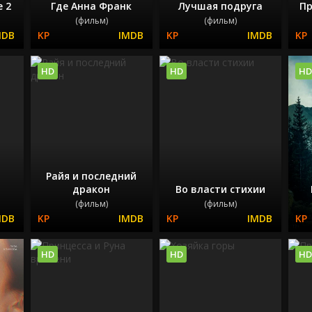
 2
Где Анна Франк
Лучшая подруга
Пр
(фильм)
(фильм)
HD
HD
HD
Райя и последний
дракон
Во власти стихии
(фильм)
(фильм)
HD
HD
HD