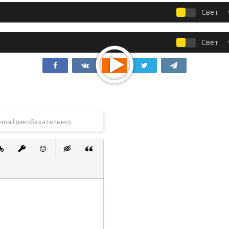
Свет
Свет
 список
ванный список
тавить ссылку
Вставить защищенную ссылку
Вставить смайлик
Вставка скрытого текста
Вставка цитаты