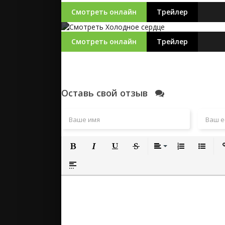
Смотреть онлайн
Трейлер
Смотреть онлайн
Трейлер
Оставь свой отзыв
Полужирный
Курсив
Подчеркнутый
Зачеркнутый
Выравнивание
Нумерованный
Маркиро
Вс
Вставка спойлера