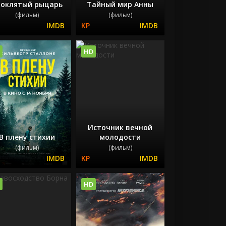
оклятый рыцарь
Тайный мир Анны
(фильм)
(фильм)
HD
Источник вечной
В плену стихии
молодости
(фильм)
(фильм)
HD