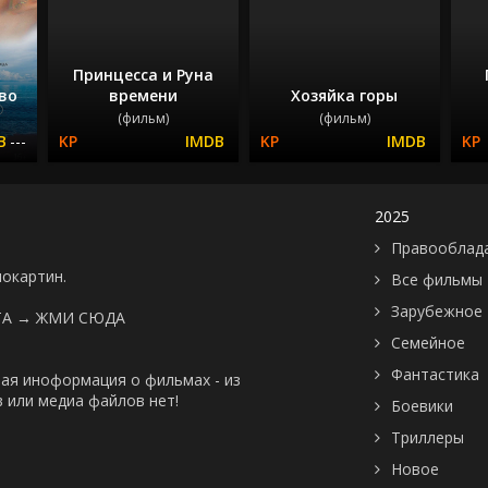
Принцесса и Руна
во
времени
Хозяйка горы
(фильм)
(фильм)
---
2025
Правооблад
нокартин.
Все фильмы
Зарубежное
ТА →
ЖМИ СЮДА
Семейное
Фантастика
ая иноформация о фильмах - из
 или медиа файлов нет!
Боевики
Триллеры
Новое