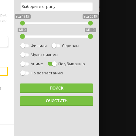
оры,
год 1915
год 2019
тие.
КП 0
КП 10
ии,
Фильмы
Сериалы
Мультфильмы
Аниме
По убыванию
По возрастанию
о