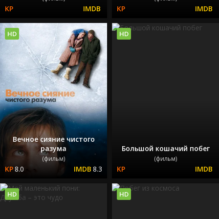
HD
HD
Вечное сияние чистого
разума
Большой кошачий побег
(фильм)
(фильм)
8.0
8.3
HD
HD