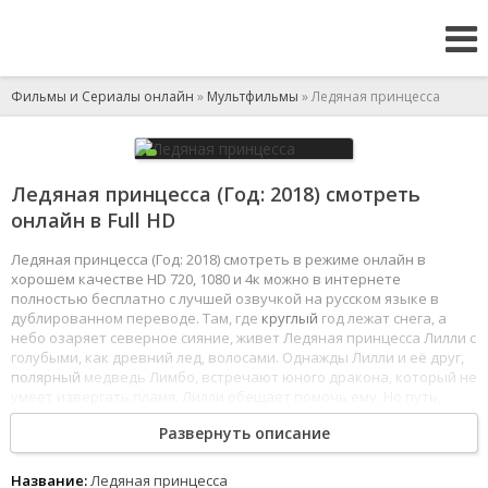
Фильмы и Сериалы онлайн
»
Мультфильмы
» Ледяная принцесса
Ледяная принцесса (Год: 2018) смотреть
онлайн в Full HD
Ледяная принцесса (Год: 2018) смотреть в режиме онлайн в
хорошем качестве HD 720, 1080 и 4к можно в интернете
полностью бесплатно с лучшей озвучкой на русском языке в
дублированном переводе. Там, где
круглый
год лежат снега, а
небо озаряет северное сияние, живет Ледяная принцесса Лилли с
голубыми, как древний лед, волосами. Однажды Лилли и её друг,
полярный
медведь Лимбо, встречают юного дракона, который не
умеет извергать пламя. Лилли обещает помочь ему. Но путь,
который их ждет, будет не из легких, впереди новых друзей ждет
Развернуть описание
немало приключений и опасных испытаний.
1
2
3
4
5
6
7
8
Название:
Ледяная принцесса