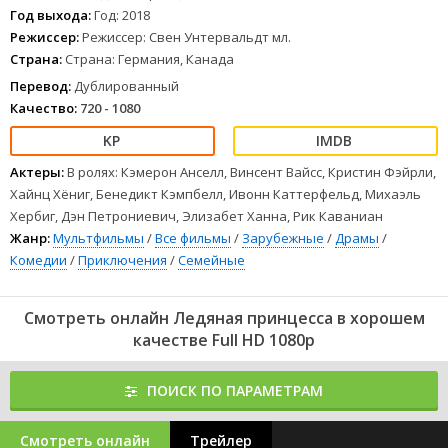
Год выхода:
Год: 2018
Режиссер:
Режиссер: Свен Унтервальдт мл.
Страна:
Страна: Германия, Канада
Перевод:
Дублированный
Качество:
720 - 1080
Актеры:
В ролях: Кэмерон Анселл, Винсент Вайсс, Кристин Фэйрли,
Хайнц Хёниг, Бенедикт Кэмпбелл, Ивонн Каттерфельд, Михаэль
Хербиг, Дэн Петрониевич, Элизабет Ханна, Рик Каваниан
Жанр:
Мультфильмы
/
Все фильмы
/
Зарубежные
/
Драмы
/
Комедии
/
Приключения
/
Семейные
Смотреть онлайн Ледяная принцесса в хорошем
качестве Full HD 1080p
ПОИСК ПО ПАРАМЕТРАМ
Смотреть онлайн
Трейлер