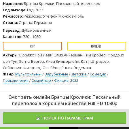
1
2
3
4
5
6
7
8
Название:
Братцы Кролики: Пасхальный переполох
Год выхода:
Год: 2022
Режиссер:
Режиссер: Уте фон Мюнхов-Поль
Страна:
Страна: Германия
Перевод:
Дублированный
Качество:
720 - 1080
Актеры:
В ролях: Ной Леви, Элиз Айкерман, Тим Кройер, Фридрих
фон Тун, Зента Бергер, Лиза Зиммерлейн, Катя Штрассер,
Себастьян Фитцнер, Юля Бёве, Янник Эндеманн
Жанр:
Мультфильмы
/
Зарубежные
/
Детские
/
Комедии
/
Приключения
/
Семейные
/
Фильмы 2022
Смотреть онлайн Братцы Кролики: Пасхальный
переполох в хорошем качестве Full HD 1080p
ПОИСК ПО ПАРАМЕТРАМ