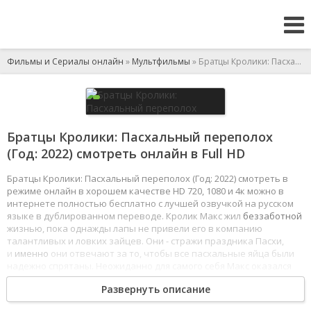
Фильмы и Сериалы онлайн
»
Мультфильмы
» Братцы Кролики: Пасхальный переполох
Братцы Кролики: Пасхальный переполох
(Год: 2022) смотреть онлайн в Full HD
Братцы Кролики: Пасхальный переполох (Год: 2022) смотреть в
режиме онлайн в хорошем качестве HD 720, 1080 и 4к можно в
интернете полностью бесплатно с лучшей озвучкой на русском
языке в дублированном переводе. Кролик Макс жил
беззаботной
жизнью, пока однажды лапы не привели его в компанию
талантливых и ловких зайцев. Они - стражи праздника Пасхи,
и
именно
они отвечают за то, чтобы все пасхальные яйца были
надежно спрятаны. Неожиданно для самого себя Макс оказался
по уши в приключениях! Теперь он должен возглавить
Развернуть описание
важнейшую миссию по спасению долгожданного праздника
Пасхи!