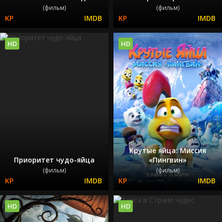
(фильм)
(фильм)
HD
HD
Крутые яйца: Миссия
Приоритет чудо-яйца
«Пингвин»
(фильм)
(фильм)
HD
HD