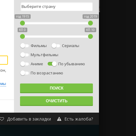
год 1915
год 2019
КП 0
КП 10
Фильмы
Сериалы
Мультфильмы
Аниме
По убыванию
он,
По возрастанию
ьмы
Добавить в закладки
Есть жалоба?