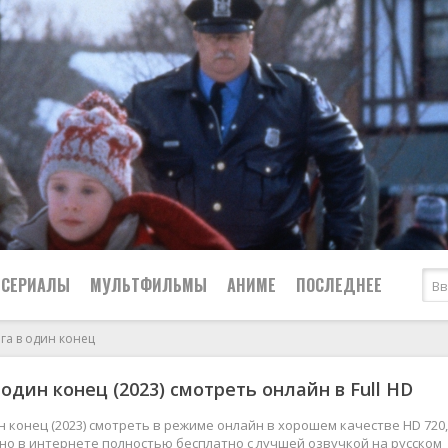
СЕРИАЛЫ
МУЛЬТФИЛЬМЫ
АНИМЕ
ПОСЛЕДНЕЕ
га в один конец
Все
Криминал
 один конец (2023) смотреть онлайн в Full HD
Боевики
Мелодрамы
Военные
2024
Приключения
н конец (2023) смотреть в режиме онлайн в хорошем качестве HD 720,
жно в интернете полностью бесплатно с лучшей озвучкой на русском