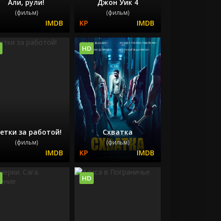
Али, рули!
Джон Уик 4
(фильм)
(фильм)
HD
етки за работой!
Схватка
(фильм)
(фильм)
HD