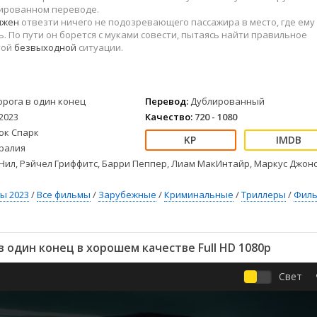
Детективы
2023
Семейные
лированном переводе.
Детские
2022
Спорт
лжен
отвезти ничего не подозревающего пассажира в место, где ему
. По пути он борется с муками совести, пытаясь найти правильное
Драмы
2021
Триллеры
той
безвыходной
ситуации.
Комедии
Ужасы
Русские
Фантастика
СССР
Фэнтези
орога в один конец
Перевод:
Дублированный
ые
Зарубежные
2023
Качество:
720 - 1080
Фильмы из соцетей
юк Спарк
ралия
Нил, Рэйчел Гриффитс, Барри Пеппер, Лиам МакИнтайр, Маркус Джонс
ы 2023
/
Все фильмы
/
Зарубежные
/
Криминальные
/
Триллеры
/
Фил
 один конец в хорошем качестве Full HD 1080p
Свет