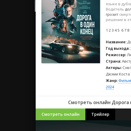
2023
языке в дуб
2022
Водитель
до
грозит
смерть
2021
решение в э
1
2
3
4
5
6
7
8
Русские
СССР
Название:
Д
Зарубежн
Год выхода:
Режиссер:
Л
Страна:
Авст
Актеры:
Сэм 
Джэми Коста
Жанр:
Фильм
2024
Смотреть онлайн Дорога в
Смотреть онлайн
Трейлер