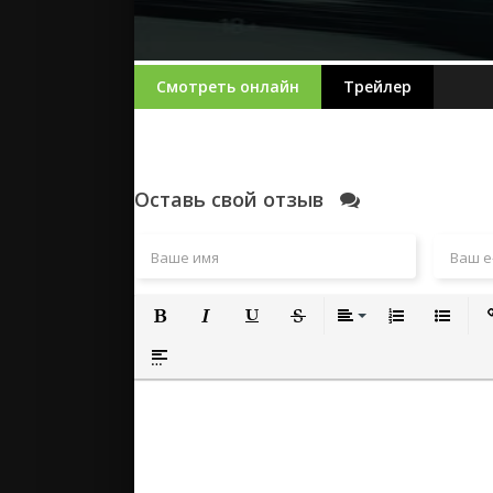
Смотреть онлайн
Трейлер
Оставь свой отзыв
Полужирный
Курсив
Подчеркнутый
Зачеркнутый
Выравнивание
Нумерованный
Маркиро
Вс
Вставка спойлера