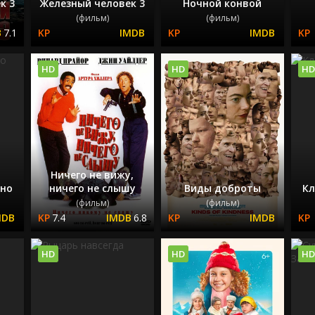
к 3
Железный человек 3
Ночной конвой
(фильм)
(фильм)
7.1
HD
HD
HD
Ничего не вижу,
дно
ничего не слышу
Виды доброты
Кл
(фильм)
(фильм)
7.4
6.8
HD
HD
HD