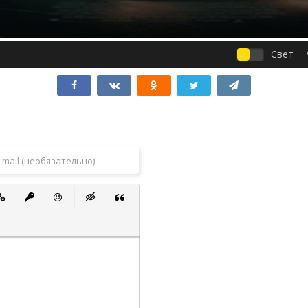
Свет
 список
ванный список
тавить ссылку
Вставить защищенную ссылку
Вставить смайлик
Вставка скрытого текста
Вставка цитаты