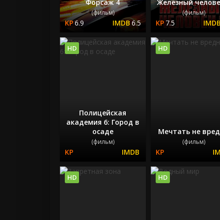
Форсаж 4
Железный челове
(фильм)
(фильм)
6.9
6.5
7.5
HD
HD
Полицейская
академия 6: Город в
осаде
Мечтать не вре
(фильм)
(фильм)
HD
HD