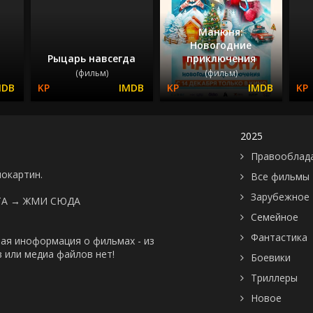
Манюня:
Новогодние
Рыцарь навсегда
приключения
(фильм)
(фильм)
2025
Правооблад
нокартин.
Все фильмы
Зарубежное
ТА →
ЖМИ СЮДА
Семейное
Фантастика
ая иноформация о фильмах - из
 или медиа файлов нет!
Боевики
Триллеры
Новое