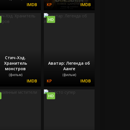
HD
Стич-Хэд.
Хранитель
Аватар: Легенда об
монстров
Аанге
(фильм)
(фильм)
HD