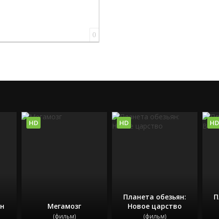
0
HD
HD
HD
Планета обезьян:
П
ян
Мегамозг
Новое царство
(фильм)
(фильм)