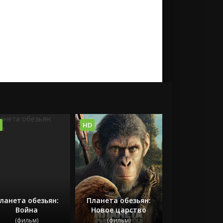
HD
ланета обезьян:
Планета обезьян:
Война
Новое царство
(фильм)
(фильм)