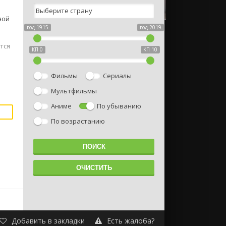
ной
год 1915
год 2019
тся
КП 0
КП 10
Фильмы
Сериалы
Мультфильмы
Аниме
По убыванию
По возрастанию
Добавить в закладки
Есть жалоба?