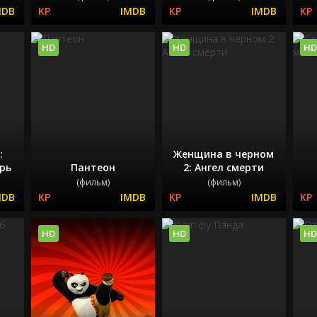
HD
HD
HD
:
Женщина в черном
рь
Пантеон
2: Ангел смерти
(фильм)
(фильм)
HD
HD
HD