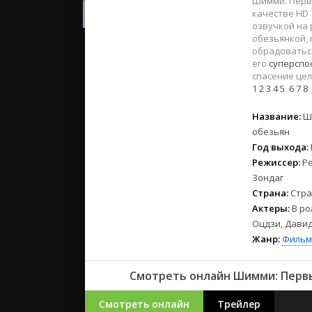
Шимми: Первы
2023
качестве HD 
2022
озвучкой на
2021
обезьянкой, 
обрадоваться
его
суперспо
Русские
спасение цел
1
2
3
4
5
6
7
8
СССР
Зарубежн
Название:
Ш
обезьян
Год выхода:
Режиссер:
Ре
Зондаг
Страна:
Стра
Актеры:
В ро
Оцдзи, Давид
Жанр:
Фильм
Смотреть онлайн Шимми: Первый
Смотреть онлайн
Трейлер