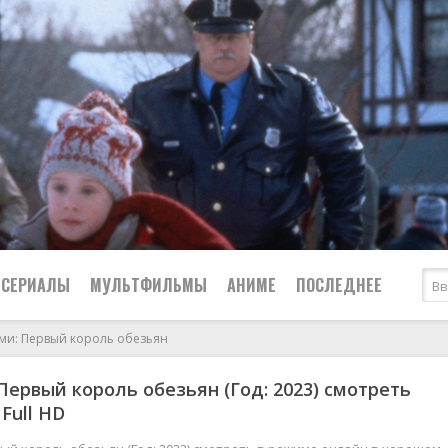
СЕРИАЛЫ
МУЛЬТФИЛЬМЫ
АНИМЕ
ПОСЛЕДНЕЕ
и: Первый король обезьян
Все
Криминал
ервый король обезьян (Год: 2023) смотреть
Боевики
Мелодрамы
Full HD
Военные
2024
Приключения