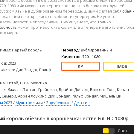
й король обезьян (Год: 2023) смотреть в режиме онлайн в хорошем
Детективы
2023
Семейные
720, 1080 и 4к можно в интернете полностью бесплатно с лучшей
Детские
2022
Спорт
 русском языке в дублированном переводе. Шимми считал себя
обыч
Драмы
2021
Триллеры
пока в нем не открылись способности супергероя. Не успев
 этой новости, непоседливый Шимми узнает, что только
Комедии
Ужасы
собность
может противостоять силам зла и теперь на его плечи ложи
Русские
Фантастика
ого мира.
СССР
Фэнтези
ые
Зарубежные
имми: Первый король
Перевод:
Дублированный
Фильмы из соцетей
Качество:
720 - 1080
Год: 2023
жиссер: Дик Зондаг, Ральф
на: Китай, США, Мексика
лях: Джиллз Пэнтон, Грэйс Чан, Брайан Добсон, Винсент Тонг, Кеван
 Семери, Арран Хоукинс, Дик Зондаг, Ральф Зондаг, Мишель Ци
ы 2023
/
Мультфильмы
/
Зарубежные
/
Детские
 король обезьян в хорошем качестве Full HD 1080p
Свет