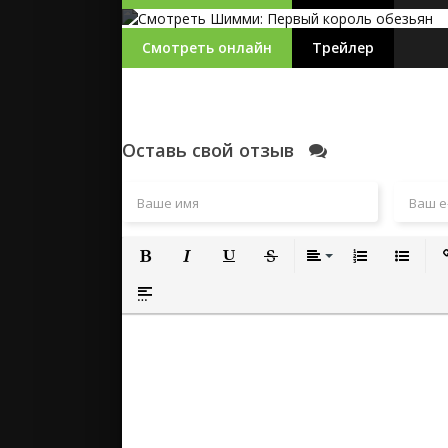
Смотреть онлайн
Трейлер
Оставь свой отзыв
Полужирный
Курсив
Подчеркнутый
Зачеркнутый
Выравнивание
Нумерованный
Маркиро
Вс
Вставка спойлера