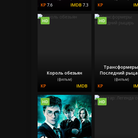
7.6
7.3
HD
HD
Трансформеры
Король обезьян
Последний рыца
(фильм)
(фильм)
HD
HD