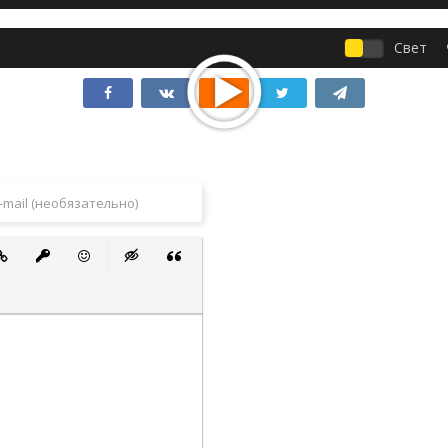
Свет
 список
ванный список
тавить ссылку
Вставить защищенную ссылку
Вставить смайлик
Вставка скрытого текста
Вставка цитаты