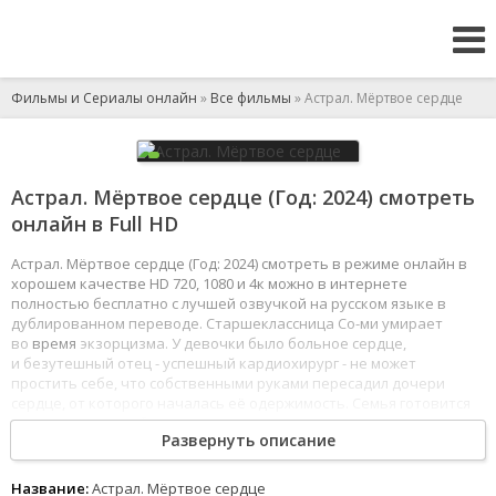
Фильмы и Сериалы онлайн
»
Все фильмы
» Астрал. Мёртвое сердце
Астрал. Мёртвое сердце (Год: 2024) смотреть
онлайн в Full HD
Астрал. Мёртвое сердце (Год: 2024) смотреть в режиме онлайн в
хорошем качестве HD 720, 1080 и 4к можно в интернете
полностью бесплатно с лучшей озвучкой на русском языке в
дублированном переводе. Старшеклассница Со-ми умирает
во
время
экзорцизма. У девочки было больное сердце,
и безутешный отец - успешный кардиохирург - не может
простить себе, что собственными руками пересадил дочери
сердце, от которого началась её одержимость. Семья готовится
к трёхдневному обряду похорон, а отец
начинает
слышать,
Развернуть описание
как Со-ми просит спасти её.
1
2
3
4
5
6
7
8
Название:
Астрал. Мёртвое сердце