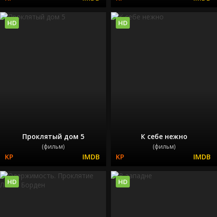
HD
HD
Проклятый дом 5
К себе нежно
(фильм)
(фильм)
HD
HD