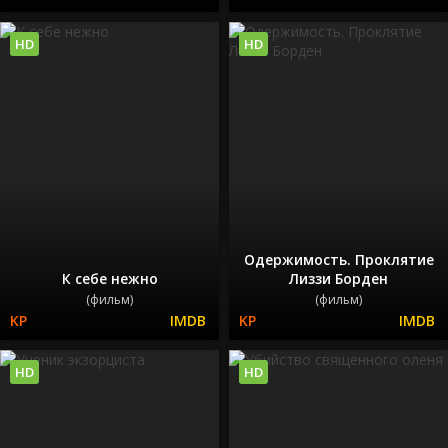
HD
HD
Одержимость. Проклятие
К себе нежно
Лиззи Борден
(фильм)
(фильм)
HD
HD