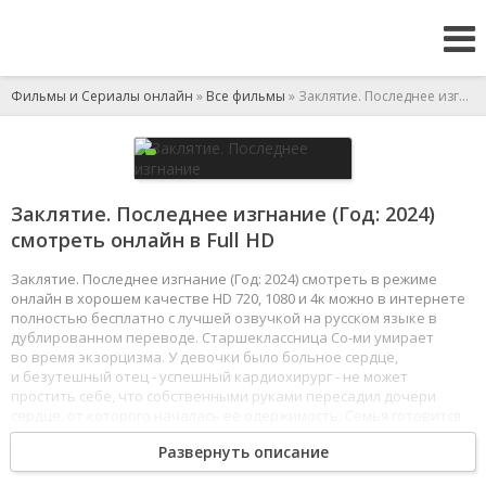
Фильмы и Сериалы онлайн
»
Все фильмы
» Заклятие. Последнее изгнание
Заклятие. Последнее изгнание (Год: 2024)
смотреть онлайн в Full HD
Заклятие. Последнее изгнание (Год: 2024) смотреть в режиме
онлайн в хорошем качестве HD 720, 1080 и 4к можно в интернете
полностью бесплатно с лучшей озвучкой на русском языке в
дублированном переводе. Старшеклассница Со-ми умирает
во время экзорцизма. У девочки было больное сердце,
и безутешный отец - успешный кардиохирург - не может
простить себе, что собственными руками пересадил дочери
сердце, от которого началась её одержимость. Семья готовится
к трёхдневному обряду похорон, а отец начинает слышать,
Развернуть описание
как Со-ми просит спасти её.
1
2
3
4
5
6
7
8