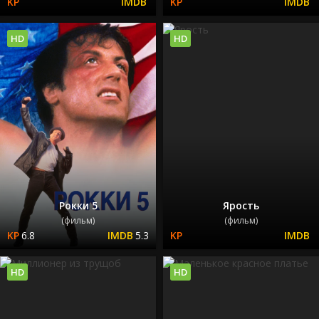
HD
HD
Рокки 5
Ярость
(фильм)
(фильм)
6.8
5.3
HD
HD