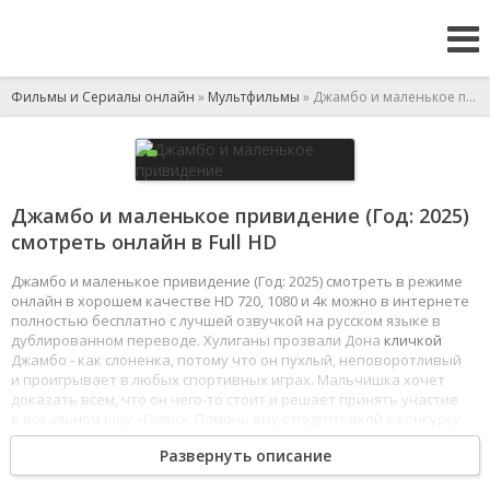
Фильмы и Сериалы онлайн
»
Мультфильмы
» Джамбо и маленькое привидение
Джамбо и маленькое привидение (Год: 2025)
смотреть онлайн в Full HD
Джамбо и маленькое привидение (Год: 2025) смотреть в режиме
онлайн в хорошем качестве HD 720, 1080 и 4к можно в интернете
полностью бесплатно с лучшей озвучкой на русском языке в
дублированном переводе. Хулиганы прозвали Дона
кличкой
Джамбо - как слоненка, потому что он пухлый, неповоротливый
и проигрывает в любых спортивных играх. Мальчишка хочет
доказать всем, что он чего-то стоит и решает принять участие
в вокальном шоу «Голос». Помочь ему с подготовкой к конкурсу
вызывается маленькое, но обаятельное привидение Мэри.
Развернуть описание
Вместе новые друзья отправятся в головокружительное
приключение, в ходе которого им предстоит
обрести
веру в себя