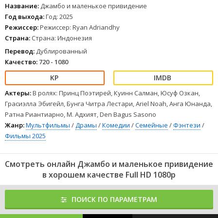
и почувствовать вкус настоящей победы.
Название:
Джамбо и маленькое привидение
1
2
3
4
5
6
7
8
Год выхода:
Год: 2025
Режиссер:
Режиссер: Ryan Adriandhy
Страна:
Страна: Индонезия
Перевод:
Дублированный
Качество:
720 - 1080
Актеры:
В ролях: Принц Поэтирей, Куинн Салман, Юсуф Озкан,
Грасиэлла Эбигейл, Бунга Читра Лестари, Ariel Noah, Анга Юнанда,
Ратна Риантиарно, М. Адхият, Den Bagus Sasono
Жанр:
Мультфильмы
/
Драмы
/
Комедии
/
Семейные
/
Фэнтези
/
Фильмы 2025
Смотреть онлайн Джамбо и маленькое привидение
в хорошем качестве Full HD 1080p
ПОИСК ПО ПАРАМЕТРАМ