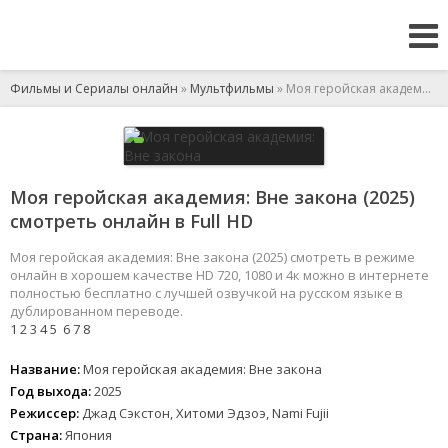
Фильмы и Сериалы онлайн
»
Мультфильмы
» Моя геройская академия: Вне закона
Моя геройская академия: Вне закона (2025)
смотреть онлайн в Full HD
Моя геройская академия: Вне закона (2025) смотреть в режиме
онлайн в хорошем качестве HD 720, 1080 и 4к можно в интернете
полностью бесплатно с лучшей озвучкой на русском языке в
дублированном переводе.
1
2
3
4
5
6
7
8
Название:
Моя геройская академия: Вне закона
Год выхода:
2025
Режиссер:
Джад Сэкстон, Хитоми Эдзоэ, Nami Fujii
Страна:
Япония