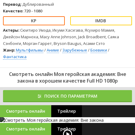
Перевод:
Дублированный
Качество:
720 - 1080
Актеры:
Сюитиро Умэда, Икуми Хасэгава, Ясухиро Мамия,
Джейсон Марноха, Macy Anne Johnson, Jack Broadbent, Саяка
Сэнбонги, Морган Гаррет, Bryson Baugus, Асами Сэто
Жанр:
Мультфильмы
/
Аниме
/
Зарубежные
/
Боевики
/
Фантастика
Смотреть онлайн Моя геройская академия: Вне
закона в хорошем качестве Full HD 1080p
ПОИСК ПО ПАРАМЕТРАМ
Смотреть онлайн
Трейлер
Смотреть онлайн
Трейлер