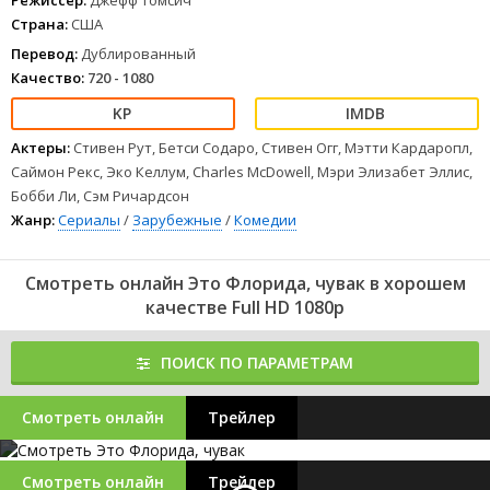
Режиссер:
Джефф Томсич
Страна:
США
Перевод:
Дублированный
Качество:
720 - 1080
Актеры:
Стивен Рут, Бетси Содаро, Стивен Огг, Мэтти Кардаропл,
Саймон Рекс, Эко Келлум, Charles McDowell, Мэри Элизабет Эллис,
Бобби Ли, Сэм Ричардсон
Жанр:
Сериалы
/
Зарубежные
/
Комедии
Смотреть онлайн Это Флорида, чувак в хорошем
качестве Full HD 1080p
ПОИСК ПО ПАРАМЕТРАМ
Смотреть онлайн
Трейлер
Смотреть онлайн
Трейлер