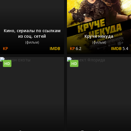
Кино, сериалы по ссылкам
из соц. сетей
Круче некуда
(фильм)
(фильм)
6.2
5.4
HD
HD