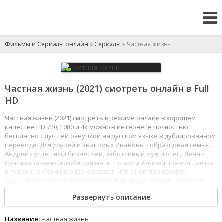
Фильмы и Сериалы онлайн
»
Сериалы
» Частная жизнь
Частная жизнь (2021) смотреть онлайн в Full
HD
Частная жизнь (2021) смотреть в режиме онлайн в хорошем
качестве HD 720, 1080 и 4к можно в интернете полностью
бесплатно с лучшей озвучкой на русском языке в дублированном
переводе. Для друзей и знакомых Ивановы - образцовая семья.
Андрей - успешный бизнесмен, заботливый муж и отец. Лена -
красавица жена и любящая мать. Но дома Андрей превращается
в тирана, а Лена не рассказывает, что с ней происходит.
Однажды её муж во время уличной драки до смерти избивает
человека, и на него заводят уголовное дело.
Развернуть описание
1
2
3
4
5
6
7
8
Название:
Частная жизнь