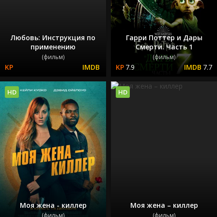
Любовь: Инструкция по
Гарри Поттер и Дары
применению
Смерти. Часть 1
(фильм)
(фильм)
7.9
7.7
HD
HD
Моя жена - киллер
Моя жена – киллер
(фильм)
(фильм)