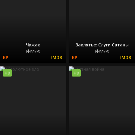
Чужак
Заклятье: Слуги Сатаны
(фильм)
(фильм)
HD
HD