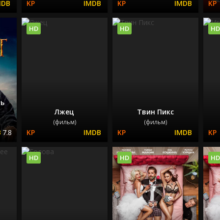
HD
HD
HD
шь
Лжец
Твин Пикс
(фильм)
(фильм)
7.8
HD
HD
HD