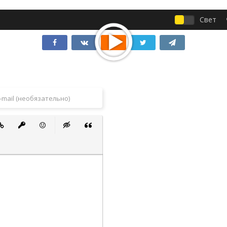
Свет
 список
ванный список
тавить ссылку
Вставить защищенную ссылку
Вставить смайлик
Вставка скрытого текста
Вставка цитаты