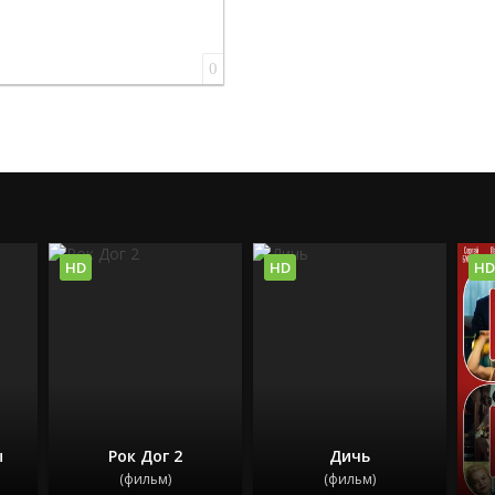
0
HD
HD
HD
ы
Рок Дог 2
Дичь
(фильм)
(фильм)