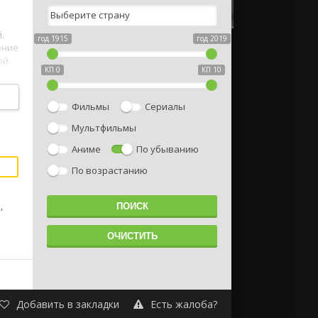
.
год 1915
год 2019
ение
ой
КП 0
КП 10
Фильмы
Сериалы
Мультфильмы
Аниме
По убыванию
По возрастанию
,
Добавить в закладки
Есть жалоба?