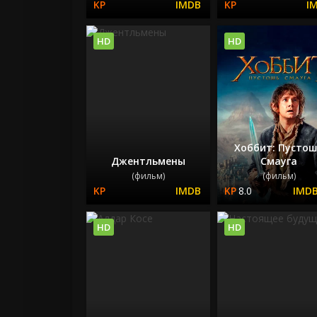
HD
HD
Хоббит: Пусто
Джентльмены
Смауга
(фильм)
(фильм)
8.0
HD
HD