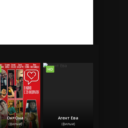
HD
Он+Она
Агент Ева
(фильм)
(фильм)