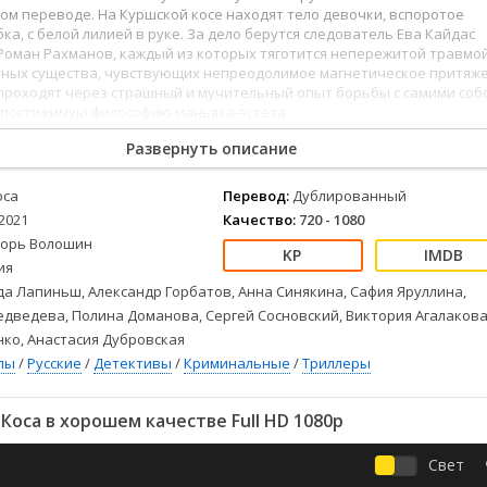
Детективы
2023
Семейные
м переводе. На Куршской косе находят тело девочки, вспоротое
Детские
2022
Спорт
бка, с белой лилией в руке. За дело берутся следователь Ева Кайдас
Роман Рахманов, каждый из которых тяготится непережитой травмой
Драмы
2021
Триллеры
неных существа, чувствующих непреодолимое магнетическое притяж
Комедии
Ужасы
, проходят через страшный и мучительный опыт борьбы с самими соб
епостижимую философию маньяка-эстета.
Русские
Фантастика
СССР
Фэнтези
Развернуть описание
ые
Зарубежные
оса
Перевод:
Дублированный
Фильмы из соцетей
2021
Качество:
720 - 1080
горь Волошин
ия
а Лапиньш, Александр Горбатов, Анна Синякина, Сафия Яруллина,
дведева, Полина Доманова, Сергей Сосновский, Виктория Агалакова
ко, Анастасия Дубровская
лы
/
Русские
/
Детективы
/
Криминальные
/
Триллеры
Коса в хорошем качестве Full HD 1080p
Свет