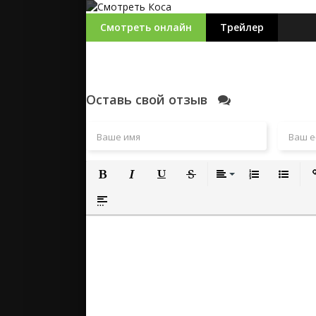
Смотреть онлайн
Трейлер
Оставь свой отзыв
Полужирный
Курсив
Подчеркнутый
Зачеркнутый
Выравнивание
Нумерованный
Маркиро
Вс
Вставка спойлера