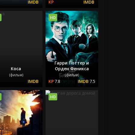
HD
Гарри Поттер и
Коса
Орден Феникса
(фильм)
(фильм)
7.8
7.5
HD