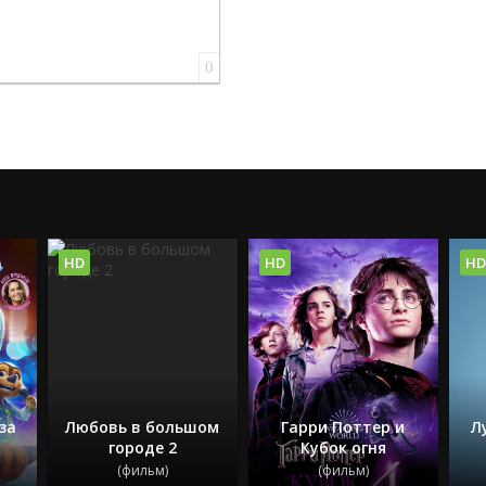
0
HD
HD
HD
 за
Любовь в большом
Гарри Поттер и
Л
городе 2
Кубок огня
(фильм)
(фильм)