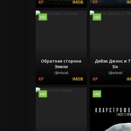
HD
HD
Обратная сторона
Дейзи Джонс и T
Земли
Six
(фильм)
(фильм)
HD
HD