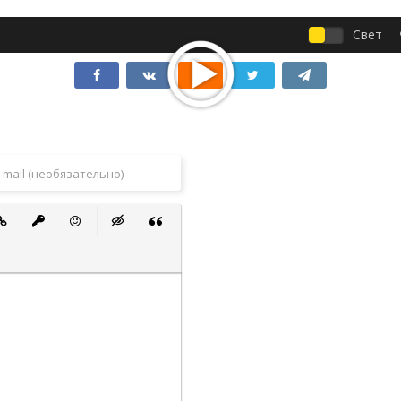
Свет
 список
ванный список
тавить ссылку
Вставить защищенную ссылку
Вставить смайлик
Вставка скрытого текста
Вставка цитаты