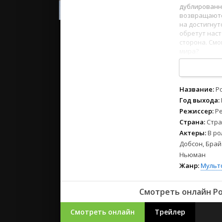
2023
дублированн
2022
возвращаютс
на достигнут
2021
обретут наст
сторона. Смо
мира?
Русские
1
2
3
4
5
6
7
8
СССР
Зарубежн
Название:
Ро
Год выхода:
Режиссер:
Р
Страна:
Стра
Актеры:
В ро
Добсон, Брай
Ньюман
Жанр:
Мульт
Смотреть онлайн Рок
Смотреть онлайн
Трейлер