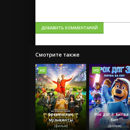
ДОБАВИТЬ КОММЕНТАРИЙ
Смотрите также
HD
HD
Бременские
Рок дог 3: Битва
музыканты
бит
(фильм)
(фильм)