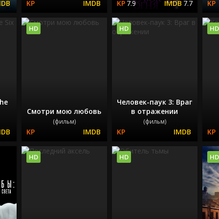
7.9
7.7
HD
HD
HD
he
Человек-паук 3: Враг
Смотри мою любовь
в отражении
(фильм)
(фильм)
HD
HD
HD