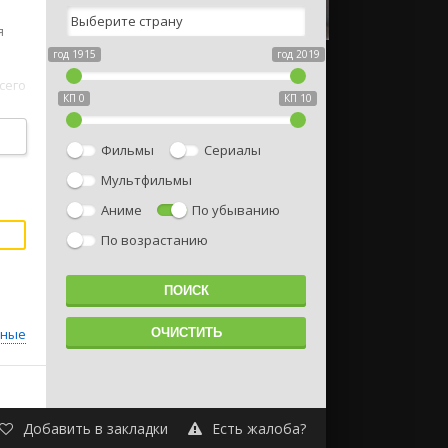
я
год 1915
год 2019
сего
КП 0
КП 10
Фильмы
Сериалы
Мультфильмы
Аниме
По убыванию
По возрастанию
йные
Добавить в закладки
Есть жалоба?