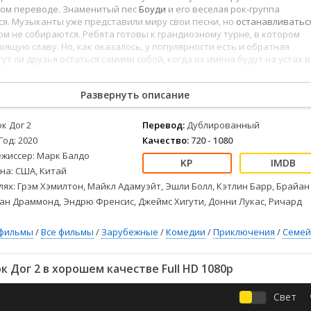
Детективы
2023
Семейные
ом переводе. Знаменитый пес
Боуди
и его веселая рок-группа
Детские
2022
Спорт
я. Музыканты уже представили миру свои песни, но
останавливатьс
ом не собираются. Ребята готовы к грандиозному турне, в котором
Драмы
2021
Триллеры
оящую славу. Но, как оказалось, у популярности есть и обратная
Комедии
Ужасы
гут ли друзья остаться самими собой, когда их имена будут на устах в
Русские
Фантастика
СССР
Фэнтези
Развернуть описание
ые
Зарубежные
к Дог 2
Перевод:
Дублированный
Фильмы из соцетей
Год: 2020
Качество:
720 - 1080
ежиссер: Марк Балдо
на: США, Китай
лях: Грэм Хэмилтон, Майкл Адамуэйт, Эшли Болл, Кэтлин Барр, Брайан
ан Драммонд, Эндрю Френсис, Джеймс Хигути, Донни Лукас, Ричард
фильмы
/
Все фильмы
/
Зарубежные
/
Комедии
/
Приключения
/
Семе
 Дог 2 в хорошем качестве Full HD 1080p
Свет