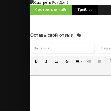
Смотреть онлайн
Трейлер
Оставь свой отзыв
Полужирный
Курсив
Подчеркнутый
Зачеркнутый
Выравнивание
Нумерованный
Маркиро
Вс
Вставка спойлера