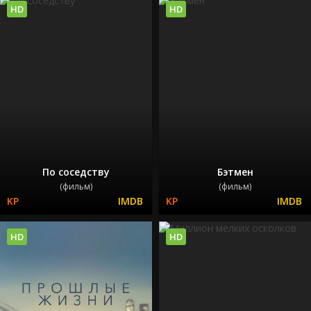
HD
HD
По соседству
Бэтмен
(фильм)
(фильм)
HD
HD