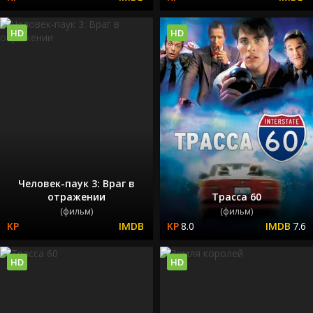
HD
HD
Человек-паук 3: Враг в
отражении
Трасса 60
(фильм)
(фильм)
8.0
7.6
HD
HD