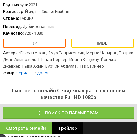
эта случайная встреча сможет исцелить его сердце и заставить
Год выхода:
2021
снова поверить в любовь.
Режиссер:
Йылдыз Хюлья Билбан
1
2
3
4
5
6
7
8
Страна:
Турция
Перевод:
Дублированный
Качество:
720 - 1080
Актеры:
Гёкхан Алкан, Ямур Танрисевсин, Мерве Чагыран, Топрак
Джан Адыгюзель, Шенай Гюрлер, Инанч Конукчу, Йонджа
Джевхер, Рыза Акын, Бурчин Абдулла, Наз Сайинер
Жанр:
Сериалы
/
Драмы
Смотреть онлайн Сердечная рана в хорошем
качестве Full HD 1080p
ПОИСК ПО ПАРАМЕТРАМ
Смотреть онлайн
Трейлер