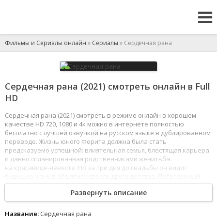
Фильмы и Сериалы онлайн
»
Сериалы
» Сердечная рана
Сердечная рана (2021) смотреть онлайн в Full
HD
Сердечная рана (2021) смотреть в режиме онлайн в хорошем
качестве HD 720, 1080 и 4к можно в интернете полностью
бесплатно с лучшей озвучкой на русском языке в дублированном
переводе. Жизнь юного Ферита должна была стать
предсказуемо успешной: влиятельная семья, блестящая карьера
и давно спланированная родственниками женитьба
на красавице-невесте. Но за три дня до свадьбы он видит
будущую жену в объятиях своего друга детства. Потрясенный
предательством Ферит бежит из родного города, чтобы
Развернуть описание
встретить в небогатом кафе официантку Айше. Молодой человек
решает предложить ей неожиданную сделку и отомстить всем
тем, кто сделал ему больно - но, может быть, именно
Название:
Сердечная рана