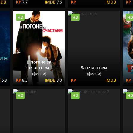
7.7
7.6
HD
HD
HD
В погоне за
счастьем
За счастьем
(фильм)
(фильм)
5.9
8.3
8.0
HD
HD
HD