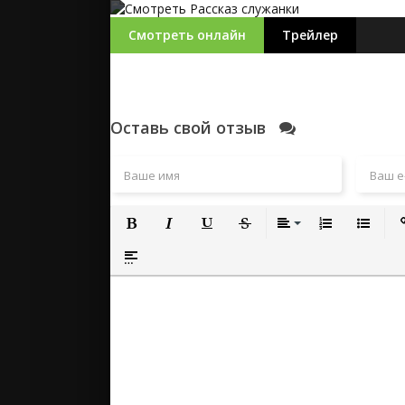
Смотреть онлайн
Трейлер
Оставь свой отзыв
Полужирный
Курсив
Подчеркнутый
Зачеркнутый
Выравнивание
Нумерованный
Маркиро
Вс
Вставка спойлера