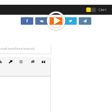
Свет
 список
ванный список
тавить ссылку
Вставить защищенную ссылку
Вставить смайлик
Вставка скрытого текста
Вставка цитаты