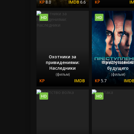
8.0
6.6
HD
HD
Охотники за
привидениями:
Преступления
Наследники
будущего
(фильм)
(фильм)
5.7
HD
HD