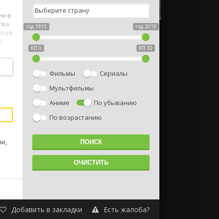
ем в
тва
год 1915
год 2019
отая
й
КП 0
КП 10
Фильмы
Сериалы
Мультфильмы
Аниме
По убыванию
По возрастанию
ли,
Добавить в закладки
Есть жалоба?