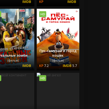
HD
Пес-самурай и город
Реальные зомби
кошек
(фильм)
(фильм)
7.2
5.7
HD