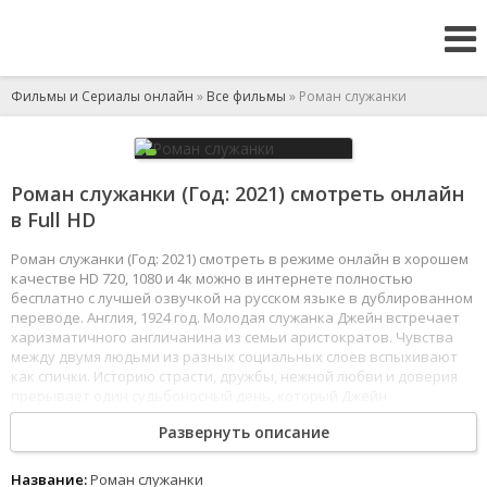
Фильмы и Сериалы онлайн
»
Все фильмы
» Роман служанки
Роман служанки (Год: 2021) смотреть онлайн
в Full HD
Роман служанки (Год: 2021) смотреть в режиме онлайн в хорошем
качестве HD 720, 1080 и 4к можно в интернете полностью
бесплатно с лучшей озвучкой на русском языке в дублированном
переводе. Англия, 1924 год. Молодая служанка Джейн встречает
харизматичного англичанина из семьи аристократов. Чувства
между двумя людьми из разных социальных слоев вспыхивают
как спички. Историю страсти, дружбы, нежной любви и доверия
прерывает один судьбоносный день, который Джейн
запечатлела в своей памяти в мельчайших деталях. Он и
Развернуть описание
определил всю ее дальнейшую жизнь.
1
2
3
4
5
6
7
8
Название:
Роман служанки