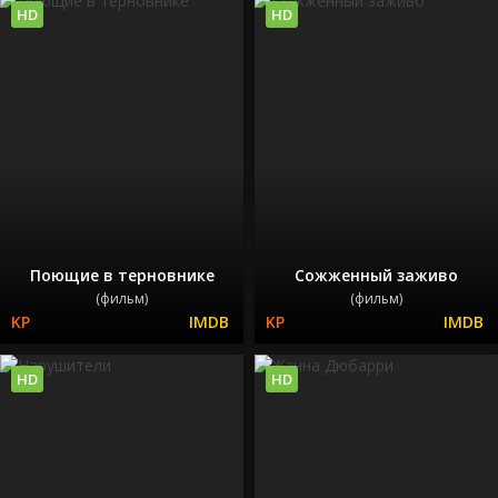
HD
HD
Поющие в терновнике
Сожженный заживо
(фильм)
(фильм)
HD
HD