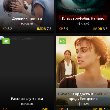
Дневник памяти
Клаустрофобы. Начало
(фильм)
(фильм)
8.2
7.8
3.9
3.3
HD
HD
Гордость и
Рассказ служанки
предубеждение
(фильм)
(фильм)
8.1
7.8