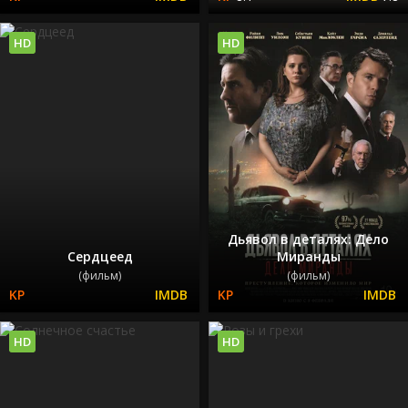
HD
HD
Дьявол в деталях: Дело
Сердцеед
Миранды
(фильм)
(фильм)
HD
HD