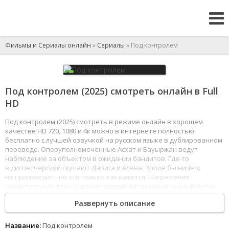
Фильмы и Сериалы онлайн
»
Сериалы
» Под контролем
Под контролем (2025) смотреть онлайн в Full
HD
Под контролем (2025) смотреть в режиме онлайн в хорошем
качестве HD 720, 1080 и 4к можно в интернете полностью
бесплатно с лучшей озвучкой на русском языке в дублированном
переводе. Оперуполномоченные Асхат и Бауыржан ведут
наблюдение за объектом в ожидании бандитов. Где-то
в диспетчерской скучают Дарига и Алёна. Вроде бы ничего
не происходит - но это только так кажется. Напряжение
нарастает, как только в поле зрения напарников оказываются
Жомарт и Зангар - злоумышленники, способные кого угодно
Развернуть описание
ввести в заблуждение своей нелепостью. Кого угодно - но только
не Асхата и Бауыржана.
1
2
3
4
5
6
7
8
Название:
Под контролем