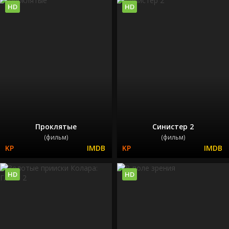
HD
HD
Проклятые
Синистер 2
(фильм)
(фильм)
HD
HD