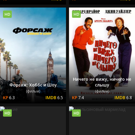
HD
HD
Ничего не вижу, ничего не
Форсаж: Хоббс и Шоу
слышу
(фильм)
(фильм)
6.3
6.5
7.4
6.8
HD
HD