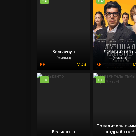
Вельзевул
Лучшая жизнь
(фильм)
(фильм)
HD
HD
Повелитель тьмы
Бельканто
подработке!