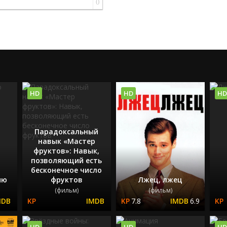
0
HD
HD
HD
Парадоксальный
навык «Мастер
фруктов»: Навык,
позволяющий есть
бесконечное число
ию
фруктов
Лжец, лжец
(фильм)
(фильм)
7.8
6.9
HD
HD
HD