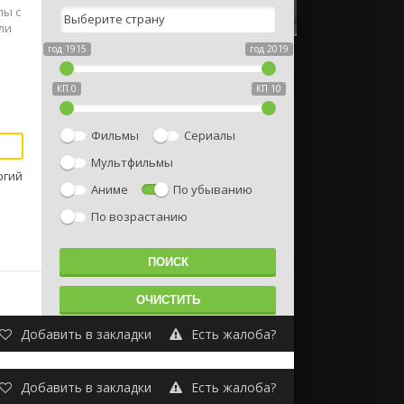
лы с
ли
год 1915
год 2019
КП 0
КП 10
Фильмы
Сериалы
Мультфильмы
ргий
Аниме
По убыванию
По возрастанию
Добавить в закладки
Есть жалоба?
Добавить в закладки
Есть жалоба?