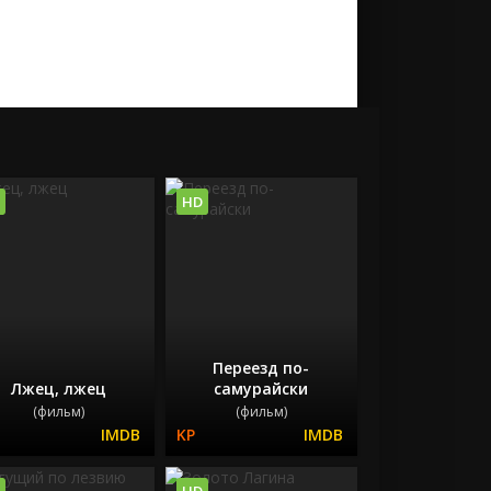
HD
Переезд по-
Лжец, лжец
самурайски
(фильм)
(фильм)
HD