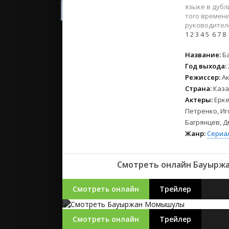
2023
языке в дуб
2022
того времени
руководител
2021
1
2
3
4
5
6
7
8
Русские
Название:
Б
Год выхода:
СССР
Режиссер:
А
Зарубежн
Страна:
Каза
Актеры:
Ерке
Петренко, Иг
Багрянцев, 
Жанр:
Сериа
Смотреть онлайн Бауыржа
Смотреть онлайн
Трейлер
Смотреть онлайн
Трейлер