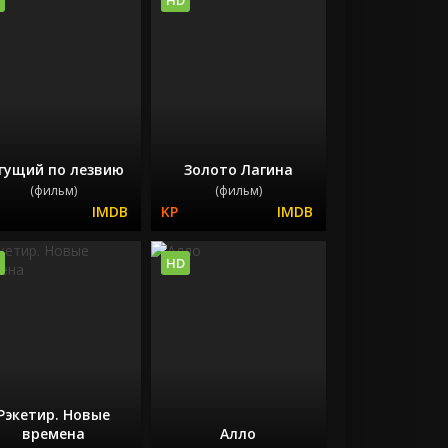
гущий по лезвию
Золото Лагина
(фильм)
(фильм)
HD
Рэкетир. Новые
времена
Алло