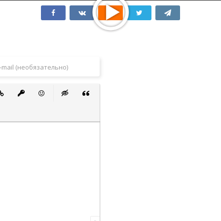
 список
ванный список
тавить ссылку
Вставить защищенную ссылку
Вставить смайлик
Вставка скрытого текста
Вставка цитаты