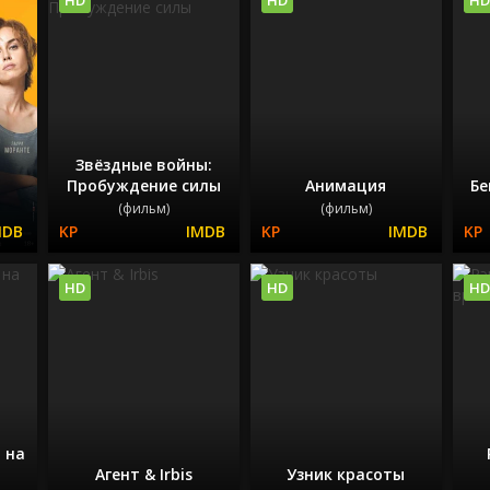
Звёздные войны:
Пробуждение силы
Анимация
Бе
(фильм)
(фильм)
HD
HD
HD
 на
Aгент & Irbis
Узник красоты