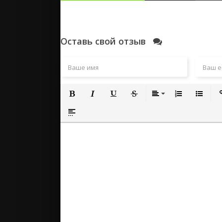
Оставь свой отзыв
Полужирный
Курсив
Подчеркнутый
Зачеркнутый
Выравнивание
Нумерованный
Маркиро
Вс
Вставка спойлера