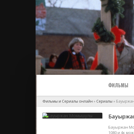
ФИЛЬМЫ
Фильмы и Сериалы онлайн
»
Сериалы
» Бауыржа
Все
Бауыржан
2024
Бауыржан Мом
1080 и 4к мо