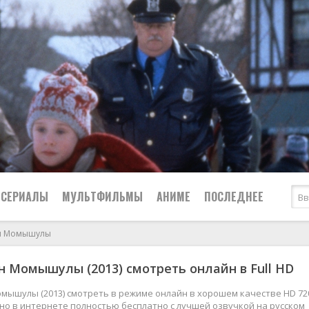
СЕРИАЛЫ
МУЛЬТФИЛЬМЫ
АНИМЕ
ПОСЛЕДНЕЕ
н Момышулы
Все
Криминал
 Момышулы (2013) смотреть онлайн в Full HD
Боевики
Мелодрамы
Военные
2024
Приключения
ышулы (2013) смотреть в режиме онлайн в хорошем качестве HD 72
жно в интернете полностью бесплатно с лучшей озвучкой на русском