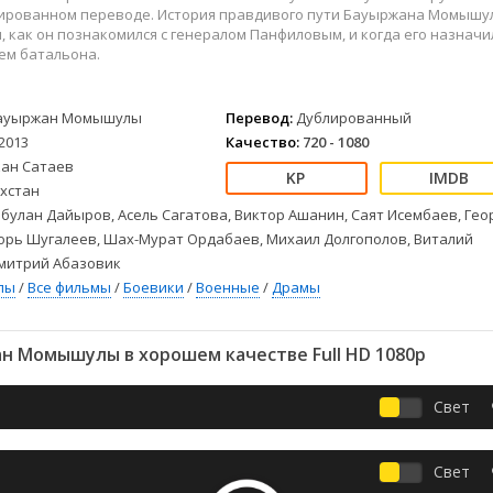
Детективы
2023
Семейные
лированном переводе. История правдивого пути Бауыржана Момышу
Детские
2022
Спорт
, как он познакомился с генералом Панфиловым, и когда его назначи
ем батальона.
Драмы
2021
Триллеры
Комедии
Ужасы
Русские
Фантастика
ауыржан Момышулы
Перевод:
Дублированный
2013
Качество:
720 - 1080
СССР
Фэнтези
кан Сатаев
ые
Зарубежные
хстан
Фильмы из соцетей
булан Дайыров, Асель Сагатова, Виктор Ашанин, Саят Исембаев, Гео
орь Шугалеев, Шах-Мурат Ордабаев, Михаил Долгополов, Виталий
Дмитрий Абазовик
лы
/
Все фильмы
/
Боевики
/
Военные
/
Драмы
н Момышулы в хорошем качестве Full HD 1080p
Свет
Свет