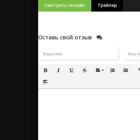
Смотреть онлайн
Трейлер
Оставь свой отзыв
Полужирный
Курсив
Подчеркнутый
Зачеркнутый
Выравнивание
Нумерованный
Маркиро
Вс
Вставка спойлера