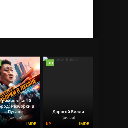
HD
Криминальный
ород: Разборки В
Пусане
Дорогой Вилли
(фильм)
(фильм)