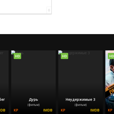
0
HD
HD
HD
Г
бег
Дурь
Неудержимые 3
(фильм)
(фильм)