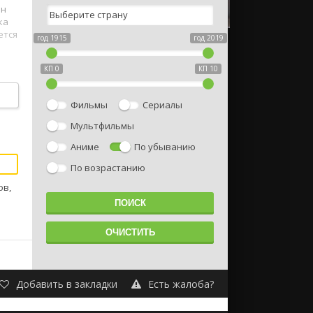
он
ка
ется
год 1915
год 2019
КП 0
КП 10
Фильмы
Сериалы
Мультфильмы
Аниме
По убыванию
По возрастанию
ов,
Добавить в закладки
Есть жалоба?