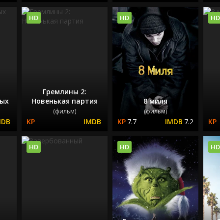
HD
HD
HD
Гремлины 2:
вых
Новенькая партия
8 миля
(фильм)
(фильм)
7.7
7.2
HD
HD
HD