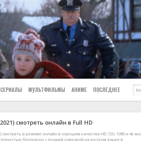
СЕРИАЛЫ
МУЛЬТФИЛЬМЫ
АНИМЕ
ПОСЛЕДНЕЕ
Все
Криминал
2021) смотреть онлайн в Full HD
Боевики
Мелодрамы
Военные
2024
Приключения
) смотреть в режиме онлайн в хорошем качестве HD 720, 1080 и 4к м
полностью бесплатно с лучшей озвучкой на русском языке в