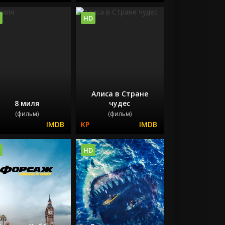
HD
Алиса в Стране
8 миля
чудес
(фильм)
(фильм)
HD