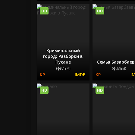
HD
HD
Криминальный
город: Разборки в
Пусане
Семья Базарбае
(фильм)
(фильм)
HD
HD