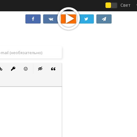
Свет
 список
ванный список
тавить ссылку
Вставить защищенную ссылку
Вставить смайлик
Вставка скрытого текста
Вставка цитаты