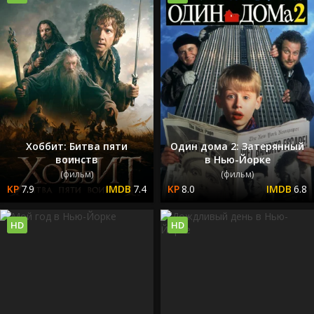
Хоббит: Битва пяти
Один дома 2: Затерянный
воинств
в Нью-Йорке
(фильм)
(фильм)
7.9
7.4
8.0
6.8
HD
HD