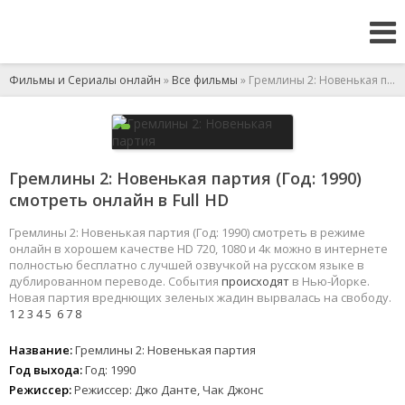
Фильмы и Сериалы онлайн
»
Все фильмы
» Гремлины 2: Новенькая партия
Гремлины 2: Новенькая партия (Год: 1990)
смотреть онлайн в Full HD
Гремлины 2: Новенькая партия (Год: 1990) смотреть в режиме
онлайн в хорошем качестве HD 720, 1080 и 4к можно в интернете
полностью бесплатно с лучшей озвучкой на русском языке в
дублированном переводе. События
происходят
в Нью-Йорке.
Новая партия вреднющих зеленых жадин вырвалась на свободу.
1
2
3
4
5
6
7
8
Название:
Гремлины 2: Новенькая партия
Год выхода:
Год: 1990
Режиссер:
Режиссер: Джо Данте, Чак Джонс