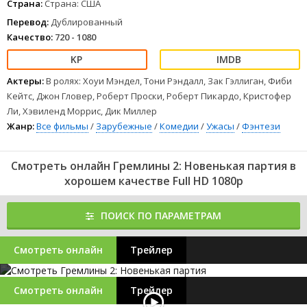
Страна:
Страна: США
Перевод:
Дублированный
Качество:
720 - 1080
Актеры:
В ролях: Хоуи Мэндел, Тони Рэндалл, Зак Гэллиган, Фиби
Кейтс, Джон Гловер, Роберт Проски, Роберт Пикардо, Кристофер
Ли, Хэвиленд Моррис, Дик Миллер
Жанр:
Все фильмы
/
Зарубежные
/
Комедии
/
Ужасы
/
Фэнтези
Смотреть онлайн Гремлины 2: Новенькая партия в
хорошем качестве Full HD 1080p
ПОИСК ПО ПАРАМЕТРАМ
Смотреть онлайн
Трейлер
Смотреть онлайн
Трейлер