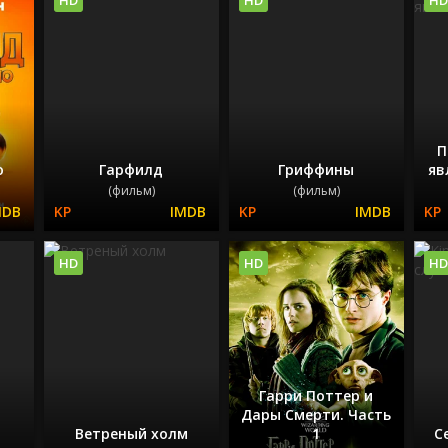
П
о
Гарфилд
Гриффины
яв
(фильм)
(фильм)
HD
HD
HD
Гарри Поттер и
д
Дары Смерти. Часть
Ветреный холм
1
С