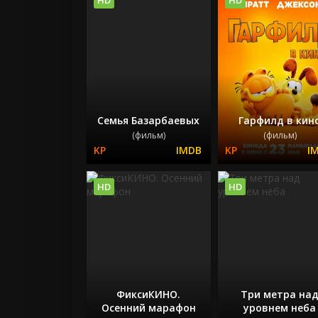
Семья Базарбаевых
Гарфилд в кин
(фильм)
(фильм)
HD
HD
ФиксиКИНО.
Три метра на
Осенний марафон
уровнем неба