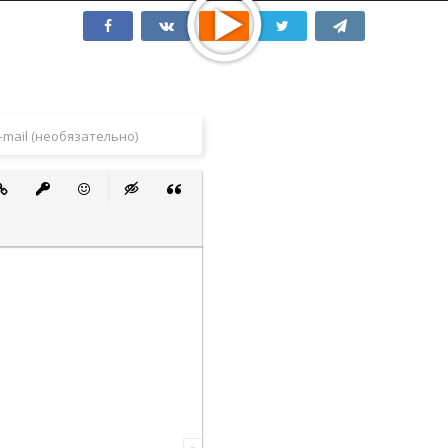
 список
ванный список
тавить ссылку
Вставить защищенную ссылку
Вставить смайлик
Вставка скрытого текста
Вставка цитаты