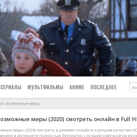
СЕРИАЛЫ
МУЛЬТФИЛЬМЫ
АНИМЕ
ПОСЛЕДНЕЕ
мос: Возможные миры
Все
Криминал
Возможные миры (2020) смотреть онлайн в Full 
Боевики
Мелодрамы
Военные
2024
Приключения
ожные миры (2020) смотреть в режиме онлайн в хорошем качестве H
4к можно в интернете полностью бесплатно с лучшей озвучкой на рус