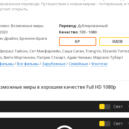
Детективы
2023
Семейные
ированном переводе. Путешествие к новым мирам – потерянным, и т
Детские
2022
Спорт
стоит открыть.
Драмы
2021
Триллеры
Комедии
Ужасы
осмос: Возможные миры
Перевод:
Дублированный
Русские
Фантастика
2020
Качество:
720 - 1080
СССР
Фэнтези
нн Драйэн, Брэннон Брага
ые
Зарубежные
Деграсс Тайсон, Сет Макфарлейн, Саша Саган, Trang Vo, Elizardo Torrez
Фильмы из соцетей
es, Вигго Мортенсен, Патрик Стюарт, Адам Чекман, Марсело Туберт
фильмы
/
Все фильмы
/
Зарубежные
/
Семейные
/
Фэнтези
зможные миры в хорошем качестве Full HD 1080p
Свет
Свет