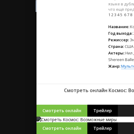
2023
языке в дубл
2022
что ещё пред
1
2
3
4
5
6
7
8
2021
Название:
К
Русские
Год выхода:
СССР
Режиссер:
Э
Страна:
США
Зарубежн
Актеры:
Нил 
Shereen Ball
Жанр:
Мульт
Смотреть онлайн Космос: Во
Смотреть онлайн
Трейлер
Смотреть онлайн
Трейлер