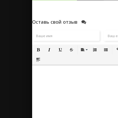
Оставь свой отзыв
Полужирный
Курсив
Подчеркнутый
Зачеркнутый
Выравнивание
Нумерованный
Маркиро
Вс
Вставка спойлера