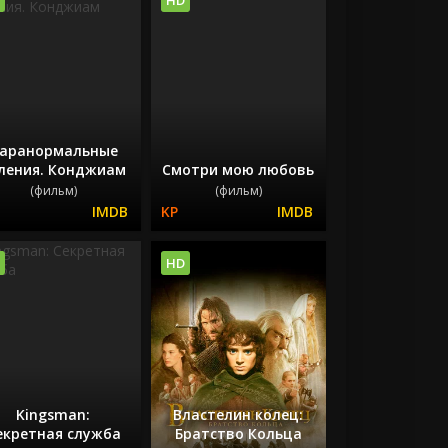
аранормальные
ления. Конджиам
Смотри мою любовь
(фильм)
(фильм)
HD
Kingsman:
Властелин колец:
екретная служба
Братство Кольца