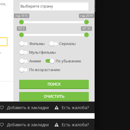
ем,
год 1915
год 2019
КП 0
КП 10
Фильмы
Сериалы
,
Мультфильмы
Аниме
По убыванию
По возрастанию
Добавить в закладки
Есть жалоба?
Добавить в закладки
Есть жалоба?