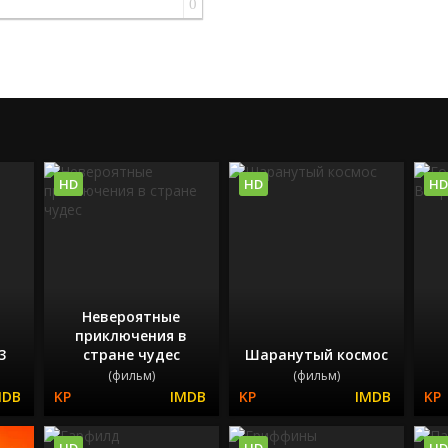
0
HD
HD
HD
Невероятные
приключения в
3
стране чудес
Шаранутый космос
(фильм)
(фильм)
HD
HD
HD