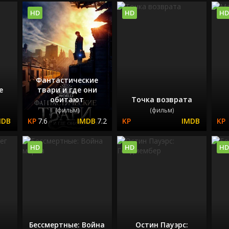
HD
HD
HD
Фантастические
е
твари и где они
обитают
Точка возврата
(фильм)
(фильм)
7.6
7.2
HD
HD
HD
Бессмертные: Война
Остин Пауэрс: