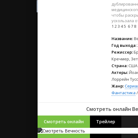
2023
дублированно
2022
медицинского
чтобы раскры
2021
ускользала от
1
2
3
4
5
6
7
8
Русские
Название:
В
СССР
Год выхода:
Зарубежн
Режиссер:
Бр
Кречмер, Зе
Страна:
США
Актеры:
Йоан
Лоррейн Тусс
Жанр:
Сериа
Фантастика
Смотреть онлайн Веч
Смотреть онлайн
Трейлер