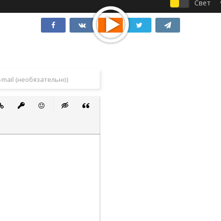
Свет
 список
ванный список
тавить ссылку
Вставить защищенную ссылку
Вставить смайлик
Вставка скрытого текста
Вставка цитаты