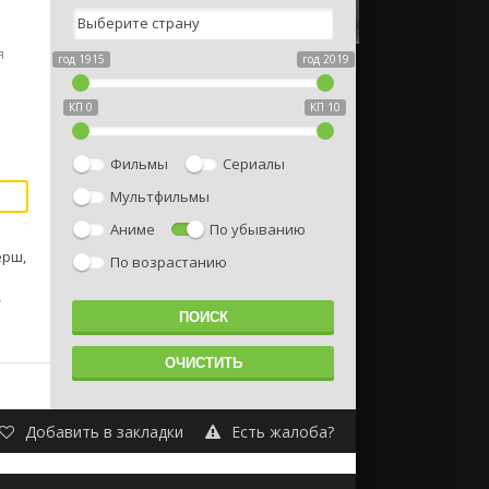
я
год 1915
год 2019
КП 0
КП 10
Фильмы
Сериалы
Мультфильмы
Аниме
По убыванию
ёрш,
По возрастанию
/
Добавить в закладки
Есть жалоба?