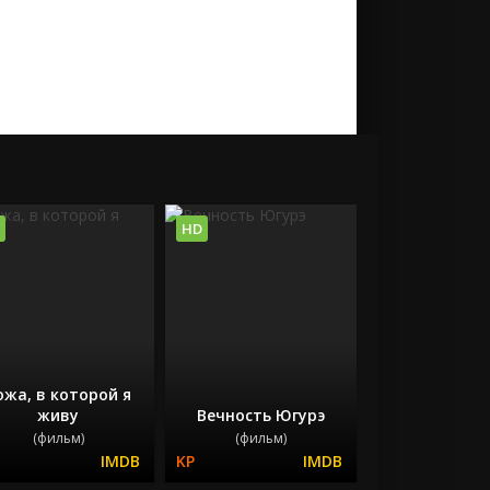
HD
ожа, в которой я
живу
Вечность Югурэ
(фильм)
(фильм)