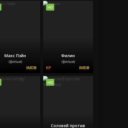
HD
Макс Пэйн
Филин
(фильм)
(фильм)
HD
Соловей против