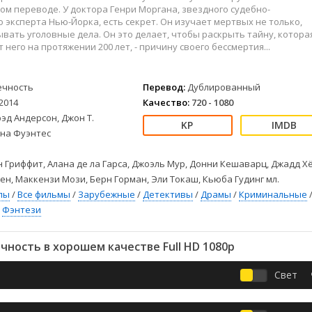
Детективы
2023
Семейные
м переводе. У доктора Генри Моргана, звездного судебно-
Детские
2022
Спорт
 эксперта Нью-Йорка, есть секрет. Он изучает мертвых не только,
вать уголовные дела. Он это делает, чтобы раскрыть тайну, котора
Драмы
2021
Триллеры
 него на протяжении 200 лет, - причину своего бессмертия...
Комедии
Ужасы
Русские
Фантастика
ечность
Перевод:
Дублированный
СССР
Фэнтези
2014
Качество:
720 - 1080
ые
Зарубежные
эд Андерсон, Джон Т.
Фильмы из соцетей
тна Фуэнтес
 Гриффит, Алана де ла Гарса, Джоэль Мур, Донни Кешаварц, Джадд Х
ен, Маккензи Мози, Берн Горман, Эли Токаш, Кьюба Гудинг мл.
лы
/
Все фильмы
/
Зарубежные
/
Детективы
/
Драмы
/
Криминальные
/
Фэнтези
ность в хорошем качестве Full HD 1080p
Свет