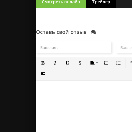
Смотреть онлайн
Трейлер
Оставь свой отзыв
Полужирный
Курсив
Подчеркнутый
Зачеркнутый
Выравнивание
Нумерованный
Маркиро
Вс
Вставка спойлера