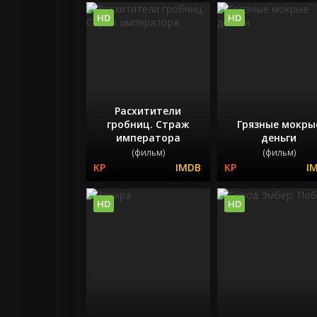
HD
HD
Расхитители
гробниц. Страж
Грязные мокры
императора
деньги
(фильм)
(фильм)
HD
HD