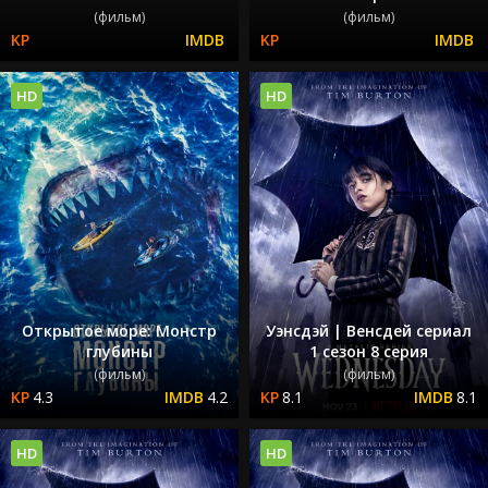
(фильм)
(фильм)
HD
HD
Открытое море: Монстр
Уэнсдэй | Венсдей сериал
глубины
1 сезон 8 серия
(фильм)
(фильм)
4.3
4.2
8.1
8.1
HD
HD