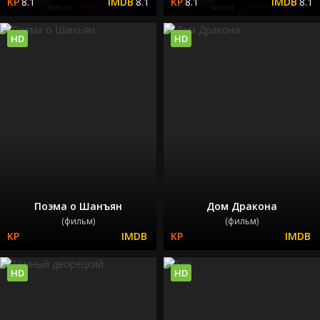
8.1
8.1
8.1
8.1
HD
HD
Поэма о Шанъян
Дом Дракона
(фильм)
(фильм)
HD
HD