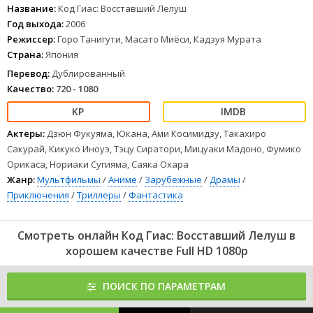
весьма одарённая личность, только где применить эти
Название:
Код Гиас: Восставший Лелуш
способности? Неожиданно Лелуш оказывается вовлечён в
Год выхода:
2006
столкновение между японскими террористами и британскими
Режиссер:
Горо Танигути, Масато Миёси, Кадзуя Мурата
солдатами. Так он знакомится с загадочной девушкой C.C. Она
Страна:
Япония
дарует ему сверхъестественную способность Гиас,
позволяющую подчинять себе волю других людей.
Перевод:
Дублированный
Качество:
720 - 1080
Скрывая лицо под маской и под именем Зеро, Лелуш
присоединяется к подпольному движению, горя желанием
отомстить
1
2
3
4
5
6
7
8
Актеры:
Дзюн Фукуяма, Юкана, Ами Косимидзу, Такахиро
Сакурай, Кикуко Иноуэ, Тэцу Сиратори, Мицуаки Мадоно, Фумико
Орикаса, Нориаки Сугияма, Саяка Охара
Жанр:
Мультфильмы
/
Аниме
/
Зарубежные
/
Драмы
/
Приключения
/
Триллеры
/
Фантастика
Смотреть онлайн Код Гиас: Восставший Лелуш в
хорошем качестве Full HD 1080p
ПОИСК ПО ПАРАМЕТРАМ