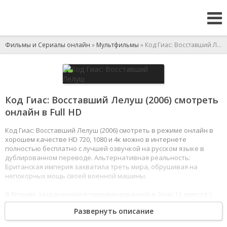
Фильмы и Сериалы онлайн
»
Мультфильмы
» Код Гиас: Восставший Лелуш
Код Гиас: Восставший Лелуш (2006) смотреть
онлайн в Full HD
Код Гиас: Восставший Лелуш (2006) смотреть в режиме онлайн в
хорошем качестве HD 720, 1080 и 4к можно в интернете
полностью бесплатно с лучшей озвучкой на русском языке в
дублированном переводе. Альтернативная реальность:
Британская империя захватила треть мира, обрушивая на
непокорных мощь своей военной машины.
В Японии, захваченной и переименованной в Зону 11, вместе с
младшей сестрой живёт старшеклассник Лелуш – изгнанный сын
Развернуть описание
Императора, потерявший мать и право на престол. Юноша
отличается от сверстников не только происхождением – он