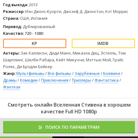
Год выхода:
2013
Режиссер:
Иэн Джонс-Куорти, Джозеф Д. Джонстон, Кэт Моррис
Страна:
США, Испания
Перевод:
Дублированный
Качество:
720 - 1080
Актеры:
Зак Каллисон, Диди Мано, Микаэла Диц, Эстелль, Том
Шарплинг, Шелби Рабара, Кейт Микуччи, Мэттью Мой, Грэйс
Ролек, Ди Брэдли Бейкер
Жанр:
Мультфильмы
/
Все фильмы
/
Зарубежные
/
Боевики
/
Драмы
/
Комедии
/
Приключения
/
Триллеры
/
Фантастика
/
Фэнтези
Смотреть онлайн Вселенная Стивена в хорошем
качестве Full HD 1080p
ПОИСК ПО ПАРАМЕТРАМ