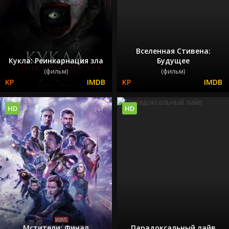
Вселенная Стивена:
Кукла: Реинкарнация зла
Будущее
(фильм)
(фильм)
HD
HD
Мстители: Финал
Парадоксальный лайв