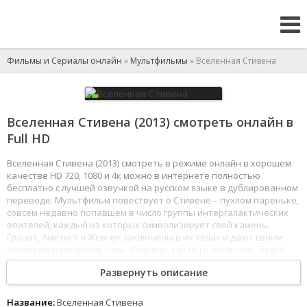
Фильмы и Сериалы онлайн
»
Мультфильмы
» Вселенная Стивена
Вселенная Стивена (2013) смотреть онлайн в
Full HD
Вселенная Стивена (2013) смотреть в режиме онлайн в хорошем
качестве HD 720, 1080 и 4к можно в интернете полностью
бесплатно с лучшей озвучкой на русском языке в дублированном
переводе. Мультфильм повествует о Стивене – пухлом пареньке,
совсем недавно попавшем в число группы интергалактических
воителей, каждый из которых символизирует свой камень.
Гранат, Аметист и Жемчуг заключёны в их телах и дают своим
хозяевам магические силы. Воители, как мы и привыкли, будут
бороться с космическим злом повсеместно.
Развернуть описание
1
2
3
4
5
6
7
8
Название:
Вселенная Стивена