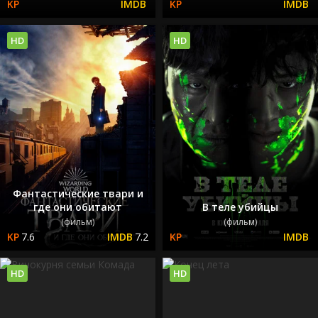
HD
HD
Фантастические твари и
где они обитают
В теле убийцы
(фильм)
(фильм)
7.6
7.2
HD
HD