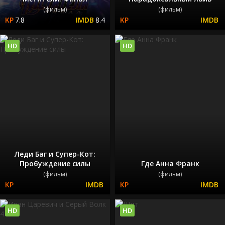
(фильм)
(фильм)
7.8
8.4
HD
HD
Леди Баг и Супер-Кот:
Пробуждение силы
Где Анна Франк
(фильм)
(фильм)
HD
HD