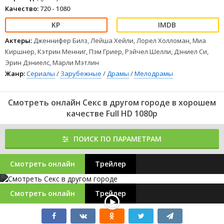
Качество:
720 - 1080
Актеры:
Дженнифер Билз, Лейша Хейли, Лорел Холломан, Миа
Киршнер, Кэтрин Менниг, Пэм Гриер, Рэйчел Шелли, Дэниел Си,
Эрин Дэниелс, Марли Мэтлин
Жанр:
Сериалы
/
Зарубежные
/
Драмы
/
Мелодрамы
Смотреть онлайн Секс в другом городе в хорошем
качестве Full HD 1080p
ПОИСК ПО ПАРАМЕТРАМ
Смотреть онлайн
Трейлер
Смотреть онлайн
Трейлер