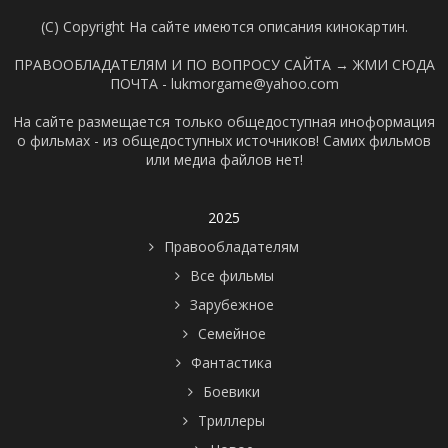
(C) Copyright На сайте имеются описания кинокартин.
ПРАВООБЛАДАТЕЛЯМ И ПО ВОПРОСУ САЙТА →
ЖМИ СЮДА
ПОЧТА - lukmorgame@yahoo.com
На сайте размещается только общедоступная иноформация
о фильмах - из общедоступных источников! Самих фильмов
или медиа файлов нет!
2025
Правообладателям
Все фильмы
Зарубежное
Семейное
Фантастика
Боевики
Триллеры