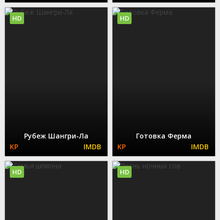
HD
HD
Рубеж Шангри-Ла
Готовка Ферма
HD
HD