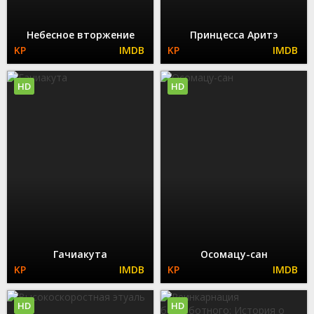
Небесное вторжение
Принцесса Аритэ
HD
HD
Гачиакута
Осомацу-сан
HD
HD