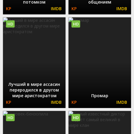
потомком
общением
HD
HD
Лучший в мире ассасин
переродился в другом
мире аристократом
Промар
HD
HD