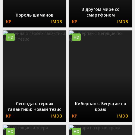
В другом мире со
Король шаманов
смартфоном
HD
HD
Легенда о героях
Киберпанк: Бегущие по
галактики: Новый тезис
краю
HD
HD