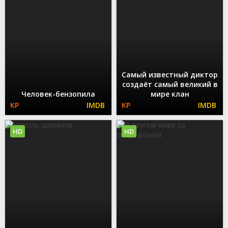
Самый известный диктор
создаёт самый великий в
Человек-бензопила
мире клан
HD
HD