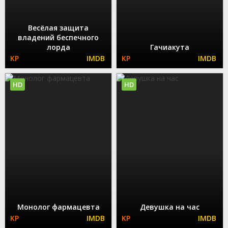
Весёлая защита
владений беспечного
лорда
Гачиакута
HD
HD
Монолог фармацевта
Девушка на час