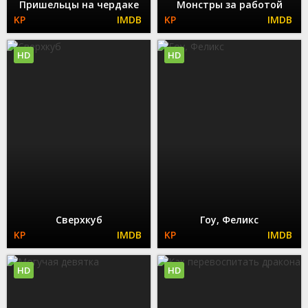
Пришельцы на чердаке
Монстры за работой
HD
HD
Сверхкуб
Гоу, Феликс
HD
HD