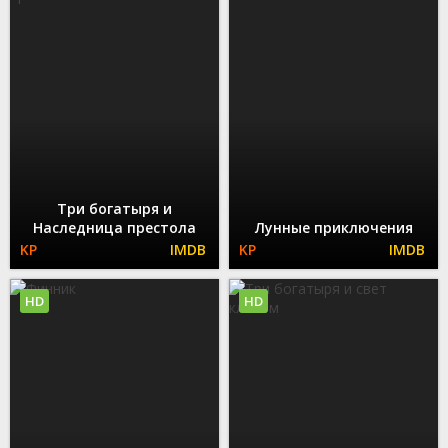
Три богатыря и
Наследница престола
Лунные приключения
HD
HD