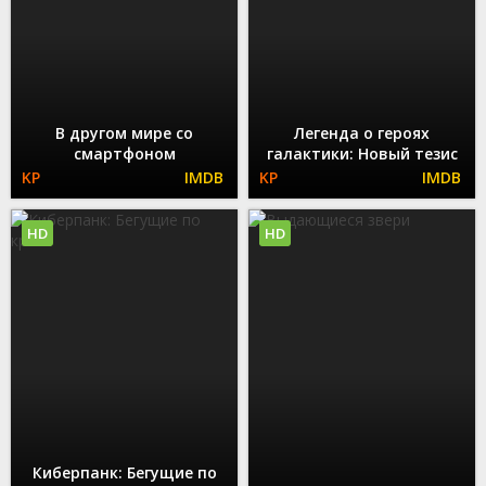
В другом мире со
Легенда о героях
смартфоном
галактики: Новый тезис
HD
HD
Киберпанк: Бегущие по