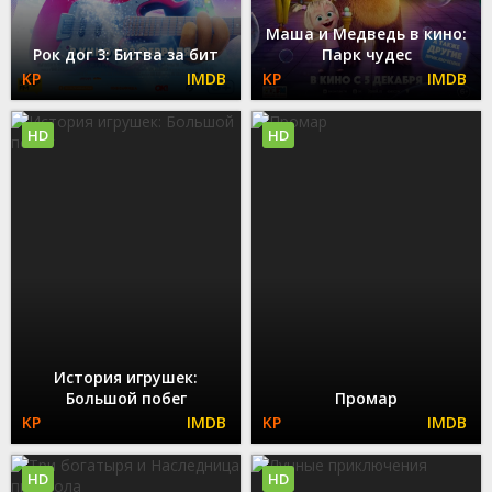
Маша и Медведь в кино:
Рок дог 3: Битва за бит
Парк чудес
HD
HD
История игрушек:
Большой побег
Промар
HD
HD