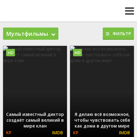
Мультфильмы
ФИЛЬТР
HD
HD
Самый известный диктор
Я делаю всё возможное,
создаёт самый великий в
чтобы чувствовать себя
мире клан
как дома в другом мире