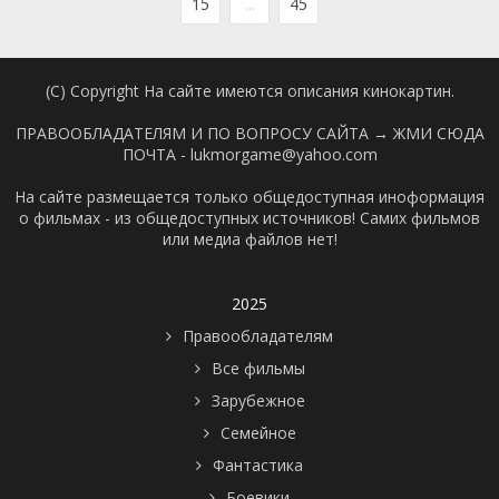
15
...
45
(C) Copyright На сайте имеются описания кинокартин.
ПРАВООБЛАДАТЕЛЯМ И ПО ВОПРОСУ САЙТА →
ЖМИ СЮДА
ПОЧТА - lukmorgame@yahoo.com
На сайте размещается только общедоступная иноформация
о фильмах - из общедоступных источников! Самих фильмов
или медиа файлов нет!
2025
Правообладателям
Все фильмы
Зарубежное
Семейное
Фантастика
Боевики