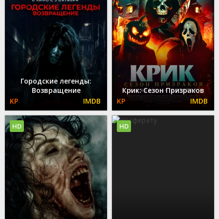
Городские легенды:
Возвращение
Крик: Сезон Призраков
HD
HD