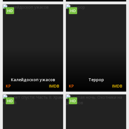
HD
HD
Калейдоскоп ужасов
Террор
HD
HD