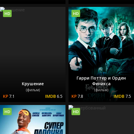
HD
HD
Гарри Поттер и Орден
Крушение
Феникса
(фильм)
(фильм)
7.1
6.5
7.8
7.5
HD
HD