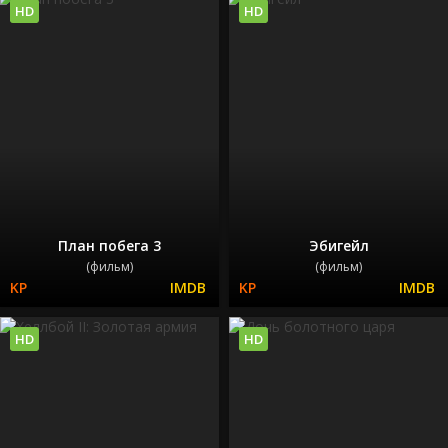
HD
HD
План побега 3
Эбигейл
(фильм)
(фильм)
HD
HD