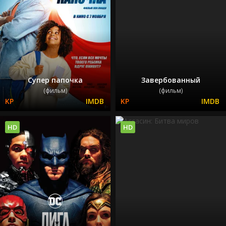
Супер папочка
Завербованный
(фильм)
(фильм)
HD
HD