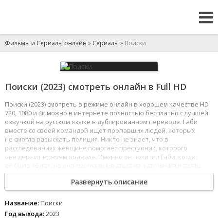
Фильмы и Сериалы онлайн
»
Сериалы
» Поиски
Поиски (2023) смотреть онлайн в Full HD
Поиски (2023) смотреть в режиме онлайн в хорошем качестве HD
720, 1080 и 4к можно в интернете полностью бесплатно с лучшей
озвучкой на русском языке в дублированном переводе. Габи
вместе со своей командой ищет пропавших людей, которых
не смогла разыскать полиция. Никто не знает, что в
расследованиях женщине помогает преступник, которого
она держит в своем подвале. Именно он похитил Габи, когда
ей было 16 лет, но она смогла вырваться из заточения и взять
его в заложники.
Развернуть описание
1
2
3
4
5
6
7
8
Название:
Поиски
Год выхода:
2023