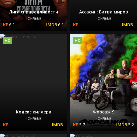
Лига справедливости
Ассасин: Битва миров
(фильм)
(фильм)
6.1
6.1
HD
HD
Кодекс киллера
Форсаж 9
(фильм)
(фильм)
5.7
5.2