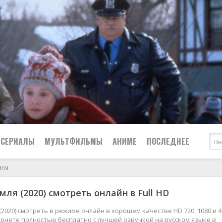
СЕРИАЛЫ
МУЛЬТФИЛЬМЫ
АНИМЕ
ПОСЛЕДНЕЕ
мля
Все
Криминал
мля (2020) смотреть онлайн в Full HD
Боевики
Мелодрамы
Военные
2024
Приключения
(2020) смотреть в режиме онлайн в хорошем качестве HD 720, 1080 и 4
рнете полностью бесплатно с лучшей озвучкой на русском языке в