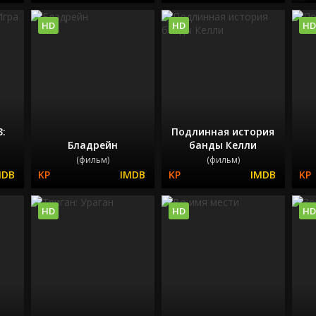
HD
HD
HD
3:
Подлинная история
а
Бладрейн
банды Келли
(фильм)
(фильм)
HD
HD
HD