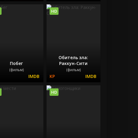
HD
Обитель зла:
Побег
Раккун-Сити
(фильм)
(фильм)
HD