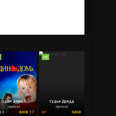
HD
Один дома 1
Судья Дредд
(фильм)
(фильм)
8.3
7.7