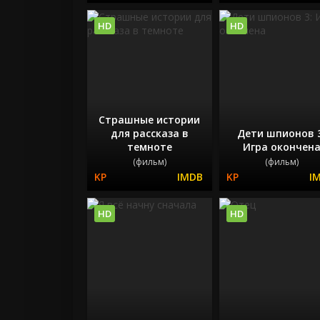
HD
HD
Страшные истории
для рассказа в
Дети шпионов 
темноте
Игра окончен
(фильм)
(фильм)
HD
HD