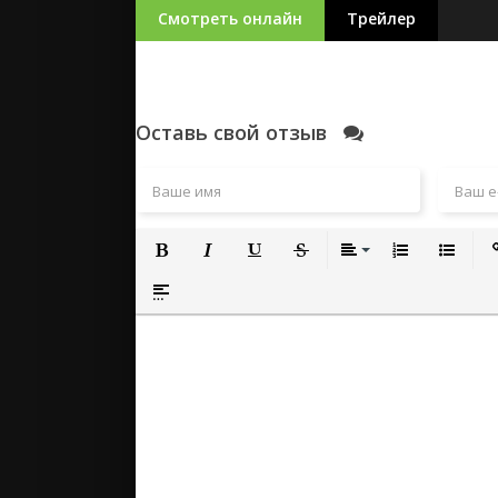
Смотреть онлайн
Трейлер
Оставь свой отзыв
Полужирный
Курсив
Подчеркнутый
Зачеркнутый
Выравнивание
Нумерованный
Маркиро
Вс
Вставка спойлера