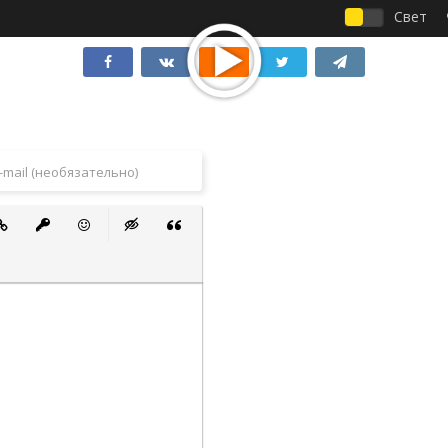
Свет
 список
ванный список
тавить ссылку
Вставить защищенную ссылку
Вставить смайлик
Вставка скрытого текста
Вставка цитаты