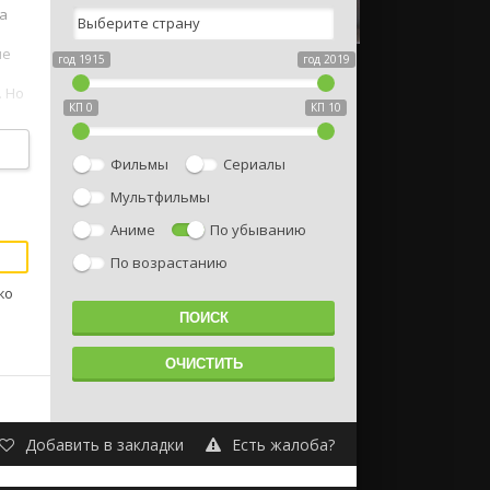
а
ие
год 1915
год 2019
. Но
КП 0
КП 10
цов,
Фильмы
Сериалы
Мультфильмы
Аниме
По убыванию
По возрастанию
жо
Добавить в закладки
Есть жалоба?