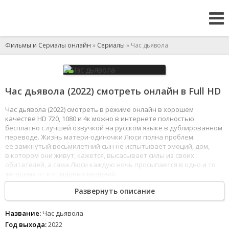
Фильмы и Сериалы онлайн
»
Сериалы
» Час дьявола
Час дьявола (2022) смотреть онлайн в Full HD
Час дьявола (2022) смотреть в режиме онлайн в хорошем
качестве HD 720, 1080 и 4к можно в интернете полностью
бесплатно с лучшей озвучкой на русском языке в дублированном
переводе. Жизнь матери-одиночки Люси полна проблем:
ее замкнутый восьмилетний сын не испытывает эмоций, дом,
в котором они живут, кажется, высасывает силы из своих
обитателей, а сама Люси каждую ночь просыпается в одно и то
же время от кошмарных видений.
1
2
3
4
5
6
7
8
Развернуть описание
Название:
Час дьявола
Год выхода:
2022