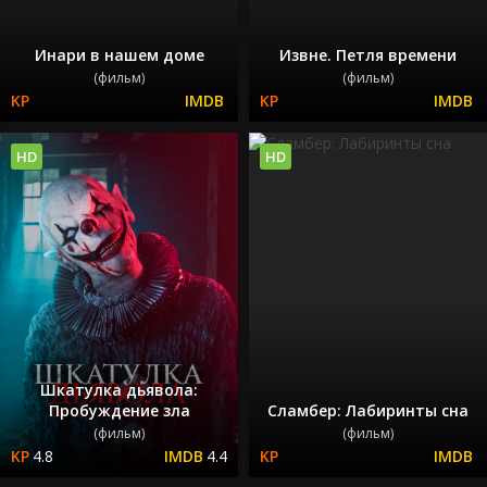
Инари в нашем доме
Извне. Петля времени
(фильм)
(фильм)
HD
HD
Шкатулка дьявола:
Пробуждение зла
Сламбер: Лабиринты сна
(фильм)
(фильм)
4.8
4.4