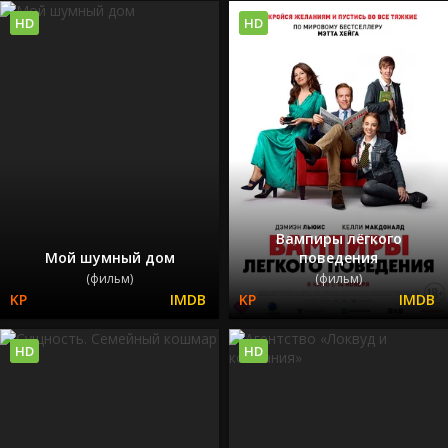
HD
HD
Вампиры лёгкого
Мой шумный дом
поведения
(фильм)
(фильм)
HD
HD