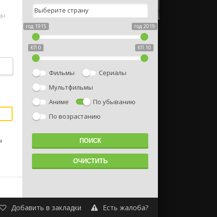
ды
год 1915
год 2019
КП 0
КП 10
Фильмы
Сериалы
Мультфильмы
Аниме
По убыванию
По возрастанию
н
Добавить в закладки
Есть жалоба?