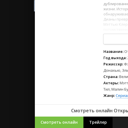
2023
дублированн
2022
жизни. Исто
обнаруживает
2021
Дианы превра
Мэттью Клерм
потомственна
Русские
1
2
3
4
5
6
7
8
СССР
Зарубежн
Название:
О
Год выхода:
Режиссер:
Ф
Донахью, Эл
Страна:
Вели
Актеры:
Мэтт
Тил, Малин Б
Жанр:
Сериа
Смотреть онлайн Открыт
Смотреть онлайн
Трейлер