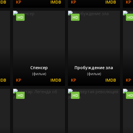
HD
HD
HD
Спенсер
Пробуждение зла
(фильм)
(фильм)
HD
HD
HD