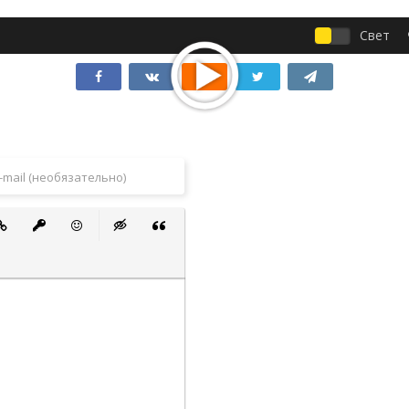
Свет
 список
ванный список
тавить ссылку
Вставить защищенную ссылку
Вставить смайлик
Вставка скрытого текста
Вставка цитаты