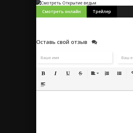
Смотреть онлайн
Трейлер
Оставь свой отзыв
Полужирный
Курсив
Подчеркнутый
Зачеркнутый
Выравнивание
Нумерованный
Маркиро
Вс
Вставка спойлера