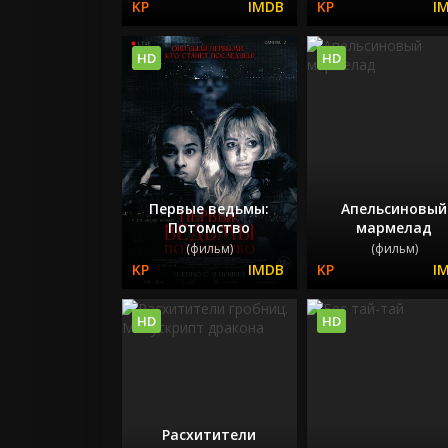
HD
HD
Первые ведьмы:
Апельсиновый
Потомство
мармелад
(фильм)
(фильм)
HD
HD
Расхитители