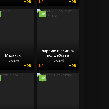
HD
Дореми: В поисках
Механик
волшебства
(фильм)
(фильм)
HD