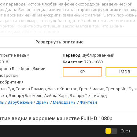
Детективы
2023
Семейные
ом переводе. История любви на фоне оксфордской академической
Детские
2022
Спорт
рик Диана Бишоп специализируется на старинных рукописях и однаж
 в архивах некий манускрипт, связанный с магией. С этих пор жизнь
Драмы
2021
Триллеры
щается в кошмар, зато судьба сводит её с обаятельным генетиком
Комедии
Ужасы
онтом. Пикантность ситуации заключается в том, что Диана -
я ведьма, а Мэттью - вампир.
Русские
Фантастика
СССР
Фэнтези
Развернуть описание
ые
Зарубежные
ткрытие ведьм
Перевод:
Дублированный
Фильмы из соцетей
2018
Качество:
720 - 1080
эррен Блэкберн, Джеми
ис Тротон
кобритания
ью Гуд, Тереза Палмер, Алекс Кингстон, Грегг Чиллин, Тревор Ив, Оуэ
уска, Эдвард Блюмель, Аийша Харт, Вэлари Петтифорд
лы
/
Зарубежные
/
Драмы
/
Мелодрамы
/
Фэнтези
ие ведьм в хорошем качестве Full HD 1080p
Свет