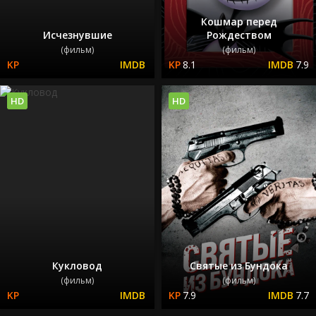
Кошмар перед
Исчезнувшие
Рождеством
(фильм)
(фильм)
8.1
7.9
HD
HD
Кукловод
Святые из Бундока
(фильм)
(фильм)
7.9
7.7