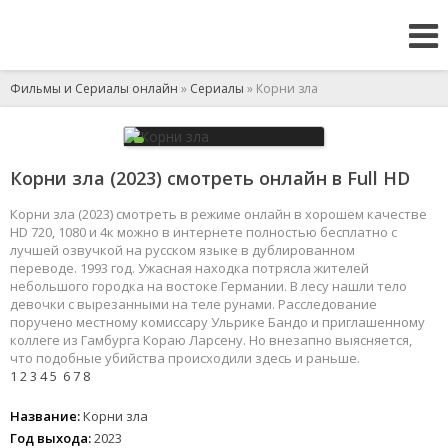
Фильмы и Сериалы онлайн
»
Сериалы
» Корни зла
Корни зла (2023) смотреть онлайн в Full HD
Корни зла (2023) смотреть в режиме онлайн в хорошем качестве
HD 720, 1080 и 4к можно в интернете полностью бесплатно с
лучшей озвучкой на русском языке в дублированном
переводе. 1993 год. Ужасная находка потрясла жителей
небольшого городка на востоке Германии. В лесу нашли тело
девочки с вырезанными на теле рунами. Расследование
поручено местному комиссару Ульрике Бандо и приглашенному
коллеге из Гамбурга Кораю Ларсену. Но внезапно выясняется,
что подобные убийства происходили здесь и раньше.
1
2
3
4
5
6
7
8
Название:
Корни зла
Год выхода:
2023