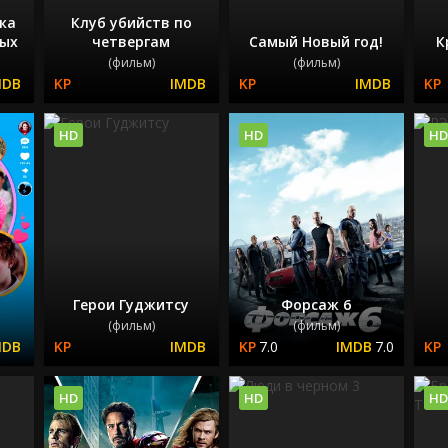
ка
Клуб убийств по
тых
четвергам
Самый Новый год!
К
(фильм)
(фильм)
HD
HD
HD
Герои Гуджитсу
Форсаж 6
(фильм)
(фильм)
7.0
7.0
HD
HD
HD