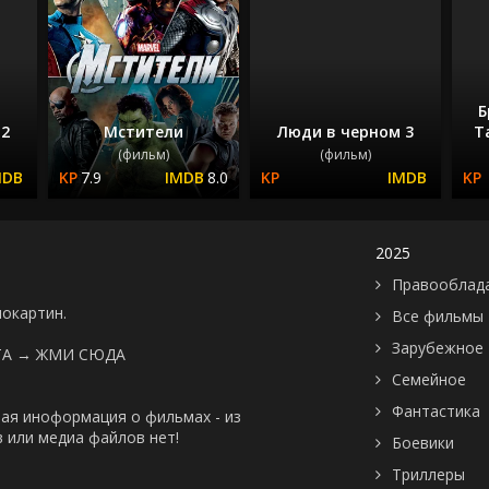
Б
 2
Мстители
Люди в черном 3
Т
(фильм)
(фильм)
7.9
8.0
2025
Правооблад
нокартин.
Все фильмы
Зарубежное
ТА →
ЖМИ СЮДА
Семейное
Фантастика
ая иноформация о фильмах - из
 или медиа файлов нет!
Боевики
Триллеры