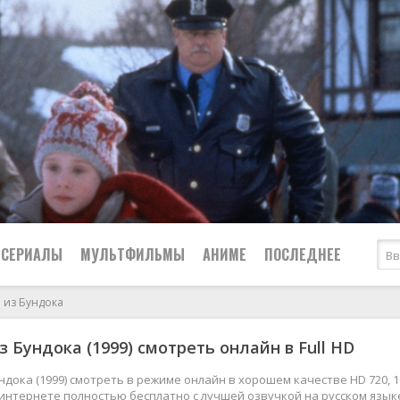
СЕРИАЛЫ
МУЛЬТФИЛЬМЫ
АНИМЕ
ПОСЛЕДНЕЕ
 из Бундока
Все
Криминал
з Бундока (1999) смотреть онлайн в Full HD
Боевики
Мелодрамы
Военные
2024
Приключения
ндока (1999) смотреть в режиме онлайн в хорошем качестве HD 720, 1
 интернете полностью бесплатно с лучшей озвучкой на русском язык