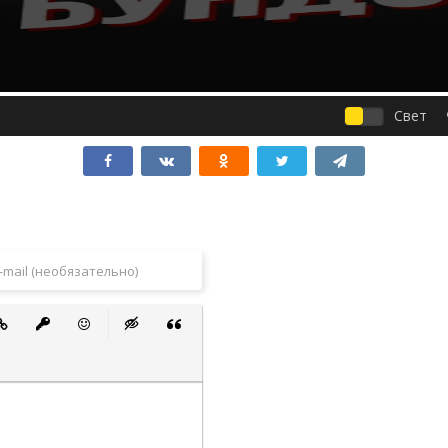
Свет
 список
ванный список
тавить ссылку
Вставить защищенную ссылку
Вставить смайлик
Вставка скрытого текста
Вставка цитаты