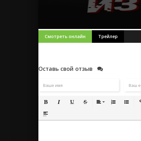
Смотреть онлайн
Трейлер
Оставь свой отзыв
Полужирный
Курсив
Подчеркнутый
Зачеркнутый
Выравнивание
Нумерованный
Маркиро
Вс
Вставка спойлера