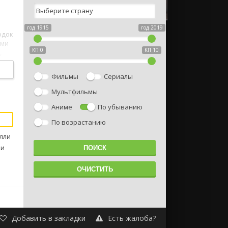
год 1915
год 2019
одок
ами
КП 0
КП 10
,
Фильмы
Сериалы
Мультфильмы
Аниме
По убыванию
По возрастанию
лли
ли
Добавить в закладки
Есть жалоба?