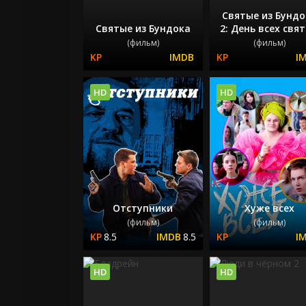
Святые из Бундо
Святые из Бундока
2: День всех свя
(фильм)
(фильм)
HD
HD
Отступники
Хуже всех
(фильм)
(фильм)
8.5
8.5
HD
HD