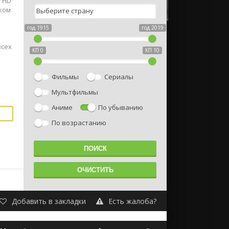
е HD
ском
год 1915
год 2019
всех
КП 0
КП 10
Фильмы
Сериалы
Мультфильмы
Аниме
По убыванию
По возрастанию
Добавить в закладки
Есть жалоба?