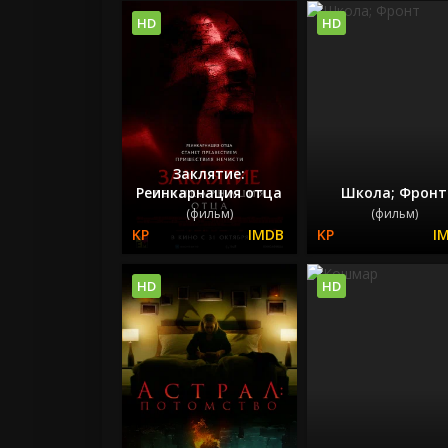
HD
HD
Заклятие:
Реинкарнация отца
Школа; Фронт
(фильм)
(фильм)
HD
HD