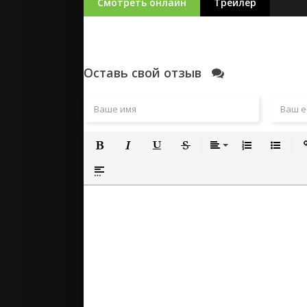
Смотреть онлайн
Трейлер
Оставь свой отзыв
Полужирный
Курсив
Подчеркнутый
Зачеркнутый
Выравнивание
Нумерованный
Маркиро
Вс
Вставка спойлера