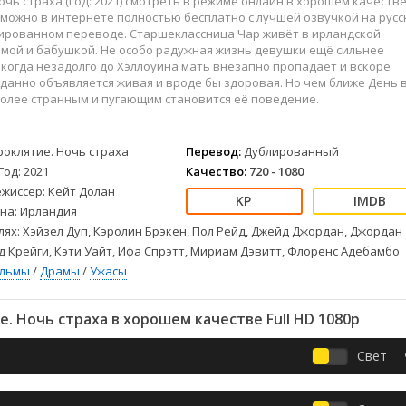
очь страха (Год: 2021) смотреть в режиме онлайн в хорошем качеств
Детективы
2023
Семейные
4к можно в интернете полностью бесплатно с лучшей озвучкой на рус
Детские
2022
Спорт
лированном переводе. Старшеклассница Чар живёт в ирландской
Драмы
2021
Триллеры
амой и бабушкой. Не особо радужная жизнь девушки ещё сильнее
 когда незадолго до Хэллоуина мать внезапно пропадает и вскоре
Комедии
Ужасы
данно объявляется живая и вроде бы здоровая. Но чем ближе День 
Русские
Фантастика
более странным и пугающим становится её поведение.
СССР
Фэнтези
ые
Зарубежные
роклятие. Ночь страха
Перевод:
Дублированный
Фильмы из соцетей
Год: 2021
Качество:
720 - 1080
ежиссер: Кейт Долан
на: Ирландия
лях: Хэйзел Дуп, Кэролин Брэкен, Пол Рейд, Джейд Джордан, Джордан
д Крейги, Кэти Уайт, Ифа Спрэтт, Мириам Дэвитт, Флоренс Адебамбо
ильмы
/
Драмы
/
Ужасы
. Ночь страха в хорошем качестве Full HD 1080p
Свет