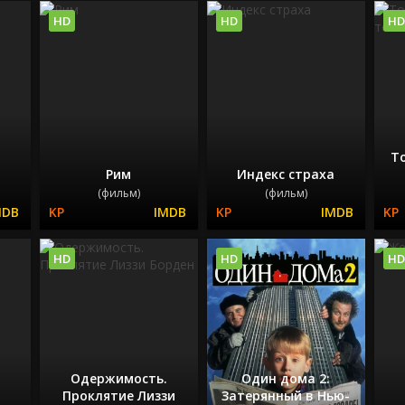
HD
HD
HD
То
Рим
Индекс страха
(фильм)
(фильм)
HD
HD
HD
Одержимость.
Один дома 2:
Проклятие Лиззи
Затерянный в Нью-