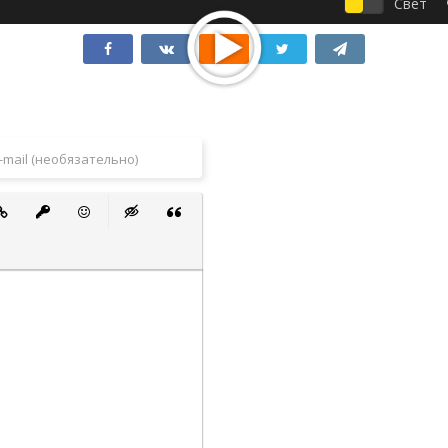
Свет
 список
ванный список
тавить ссылку
Вставить защищенную ссылку
Вставить смайлик
Вставка скрытого текста
Вставка цитаты