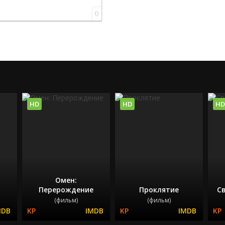
0
HD
HD
HD
Омен:
Перерождение
Проклятие
Св
(фильм)
(фильм)