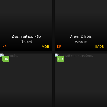
Девятый калибр
Aгент & Irbis
(фильм)
(фильм)
HD
HD