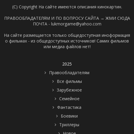
(C) Copyright На сайте имеются описания кинокартин.
ПРАВООБЛАДАТЕЛЯМ И ПО ВОПРОСУ САЙТА →
ЖМИ СЮДА
ПОЧТА - lukmorgame@yahoo.com
На сайте размещается только общедоступная иноформация
о фильмах - из общедоступных источников! Самих фильмов
или медиа файлов нет!
2025
Правообладателям
Все фильмы
Зарубежное
Семейное
Фантастика
Боевики
Триллеры
Новое