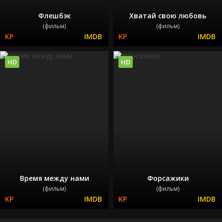
Флешбэк
Хватай свою любовь
(фильм)
(фильм)
HD
HD
Время между нами
Форсажики
(фильм)
(фильм)