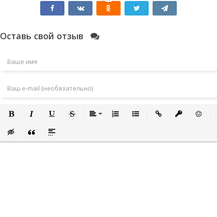
Оставь свой отзыв
Полужирный
Курсив
Подчеркнутый
Зачеркнутый
Выравнивание
Нумерованный список
Маркированный список
Вставить ссылку
Вставить за
Встави
Вставка скрытого текста
Вставка цитаты
Вставка спойлера