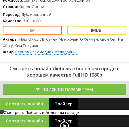
Режиссер:
Сон Тхэ-гём, Хо Джин-хо, Хон Джи-ён
Страна:
Корея Южная
Перевод:
Дублированный
Качество:
720 - 1080
Актеры:
Нам Юн-су, Ли Су-гён, Чин Хо-ын, О Хён-гён, Квон Хёк, На
Хён-у, Ким Тхэ-джон
Жанр:
Сериалы
/
Комедии
/
Мелодрамы
Смотреть онлайн Любовь в большом городе в
хорошем качестве Full HD 1080p
ПОИСК ПО ПАРАМЕТРАМ
Смотреть онлайн
Трейлер
Смотреть онлайн
Трейлер