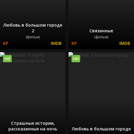
Любовь в большом городе
2
Связанные
(фильм)
(фильм)
HD
HD
Страшные истории,
рассказанные на ночь
Любовь в большом городе