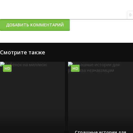
0
ДОБАВИТЬ КОММЕНТАРИЙ
Смотрите также
HD
HD
Страшные истории для