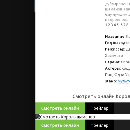
2023
дублированно
2022
шаманов. На
ему лучшим д
2021
в соревнова
1
2
3
4
5
6
7
8
Русские
Название:
К
СССР
Год выхода:
Зарубежн
Режиссер:
Д
Хасимото
Страна:
Япон
Актеры:
Кацу
Пак, Юдзи Уэ
Жанр:
Мульт
Смотреть онлайн Король
Смотреть онлайн
Трейлер
Смотреть онлайн
Трейлер