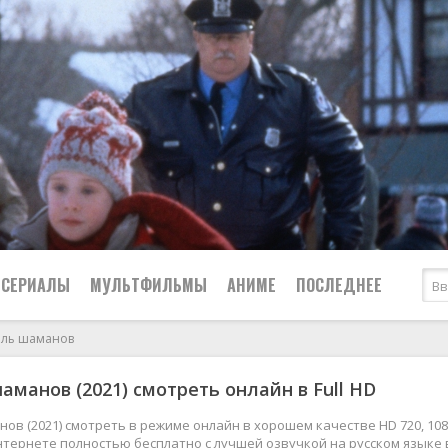
СЕРИАЛЫ
МУЛЬТФИЛЬМЫ
АНИМЕ
ПОСЛЕДНЕЕ
оль шаманов
Все
Криминал
аманов (2021) смотреть онлайн в Full HD
Боевики
Мелодрамы
Военные
2024
Приключения
ов (2021) смотреть в режиме онлайн в хорошем качестве HD 720, 108
нтернете полностью бесплатно с лучшей озвучкой на русском языке 