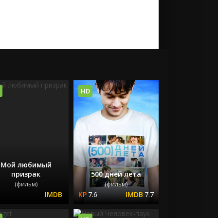
HD
Мой любимый
призрак
500 дней лета
(фильм)
(фильм)
7.6
7.7