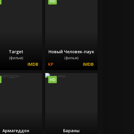
HD
Target
Новый Человек-паук
(фильм)
(фильм)
HD
Армагеддон
Бараны