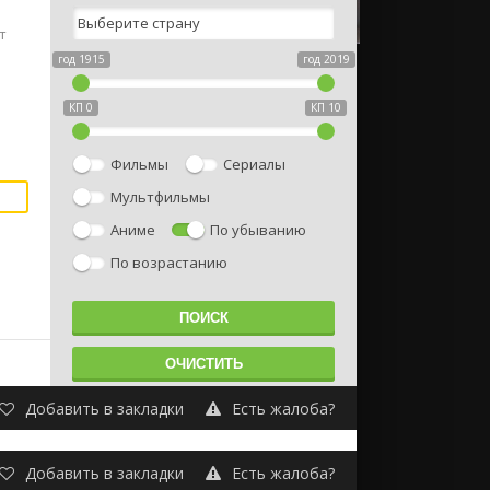
т
год 1915
год 2019
КП 0
КП 10
Фильмы
Сериалы
Мультфильмы
Аниме
По убыванию
По возрастанию
Добавить в закладки
Есть жалоба?
Добавить в закладки
Есть жалоба?