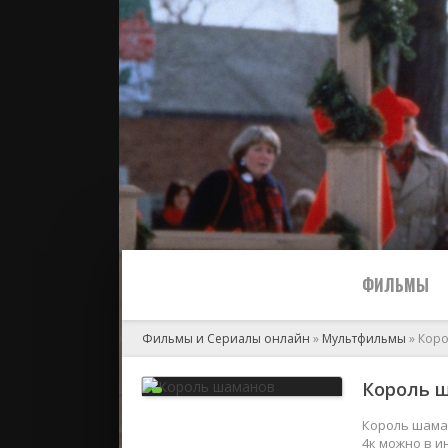
ФИЛЬМЫ
Фильмы и Сериалы онлайн
»
Мультфильмы
» Кор
Все
Король ш
2024
Король шаман
4к можно в и