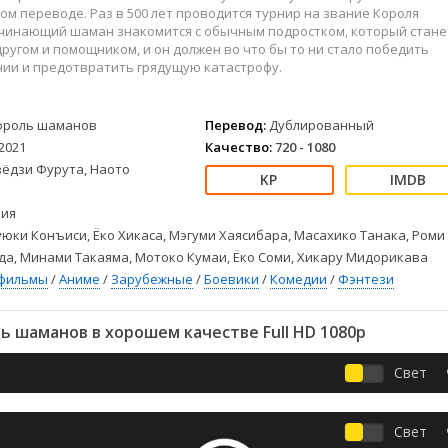
Детективы
2023
Семейные
м переводе. Раз в 500 лет проводится турнир на звание Короля
Детские
2022
Спорт
чинающий шаман знакомится с обычным подростком, который стане
ругом и помощником, и он должен во что бы то ни стало победить
Драмы
2021
Триллеры
нии и предотвратить грядущую катастрофу.
Комедии
Ужасы
Русские
Фантастика
ороль шаманов
Перевод:
Дублированный
СССР
Фэнтези
2021
Качество:
720 - 1080
ые
Зарубежные
зёдзи Фурута, Наото
Фильмы из соцетей
ия
юки Конъиси, Ёко Хикаса, Мэгуми Хаясибара, Масахико Танака, Роми
да, Минами Такаяма, Мотоко Кумаи, Ёко Соми, Хикару Мидорикава
фильмы
/
Аниме
/
Зарубежные
/
Боевики
/
Комедии
/
Фэнтези
 шаманов в хорошем качестве Full HD 1080p
Свет
Свет