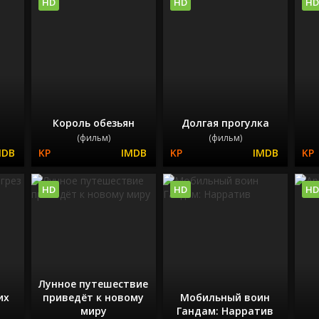
HD
HD
HD
Король обезьян
Долгая прогулка
(фильм)
(фильм)
HD
HD
HD
Лунное путешествие
их
приведёт к новому
Мобильный воин
миру
Гандам: Нарратив