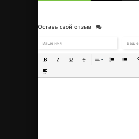
Оставь свой отзыв
Полужирный
Курсив
Подчеркнутый
Зачеркнутый
Выравнивание
Нумерованный
Маркиро
Вс
Вставка спойлера