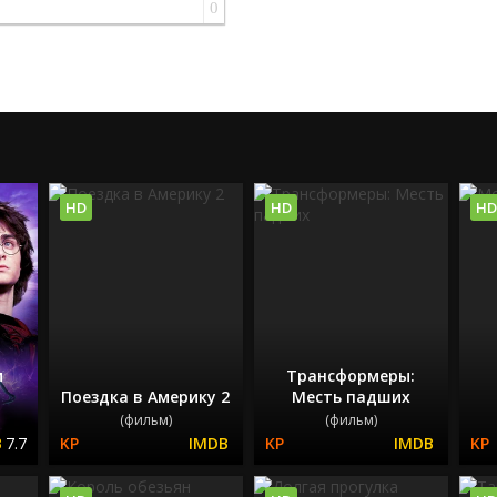
0
HD
HD
HD
и
Трансформеры:
Поездка в Америку 2
Месть падших
(фильм)
(фильм)
7.7