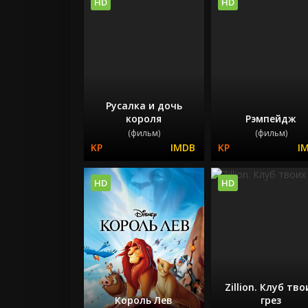
HD
HD
Русалка и дочь
короля
Рэмпейдж
(фильм)
(фильм)
HD
HD
Zillion. Клуб тво
Король Лев
грез