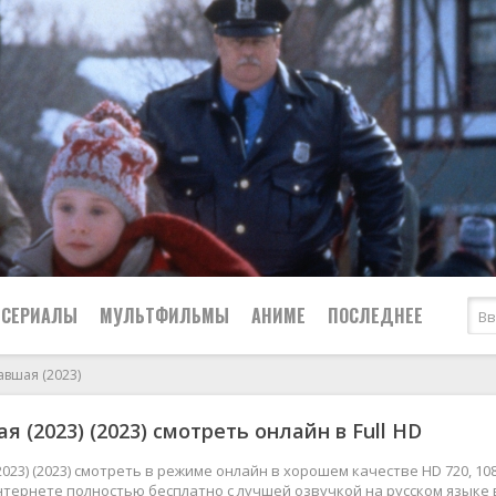
СЕРИАЛЫ
МУЛЬТФИЛЬМЫ
АНИМЕ
ПОСЛЕДНЕЕ
авшая (2023)
Все
Криминал
 (2023) (2023) смотреть онлайн в Full HD
Боевики
Мелодрамы
Военные
2024
Приключения
023) (2023) смотреть в режиме онлайн в хорошем качестве HD 720, 108
нтернете полностью бесплатно с лучшей озвучкой на русском языке 