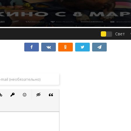
Свет
 список
ванный список
тавить ссылку
Вставить защищенную ссылку
Вставить смайлик
Вставка скрытого текста
Вставка цитаты