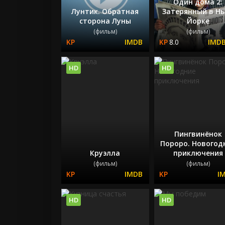
Один дома 2:
Лунтик. Обратная
Затерянный в Н
сторона Луны
Йорке
(фильм)
(фильм)
8.0
HD
HD
Пингвинёнок
Пороро. Новогод
Круэлла
приключения
(фильм)
(фильм)
HD
HD