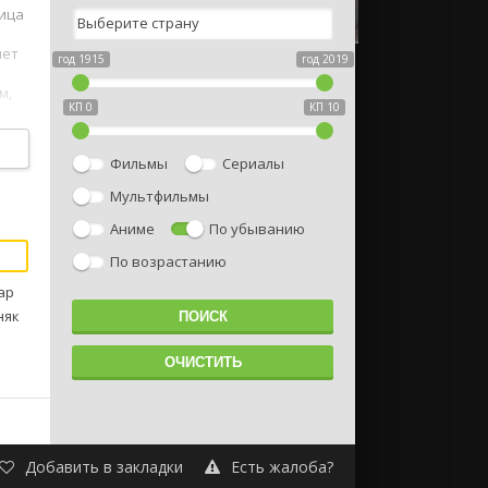
ница
лет
год 1915
год 2019
м,
КП 0
КП 10
Фильмы
Сериалы
Мультфильмы
Аниме
По убыванию
По возрастанию
ар
няк
Добавить в закладки
Есть жалоба?