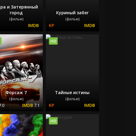
ра и Затерянный
город
Куриный забег
(фильм)
(фильм)
HD
Форсаж 7
Тайные истины
(фильм)
(фильм)
7.0
7.1
HD