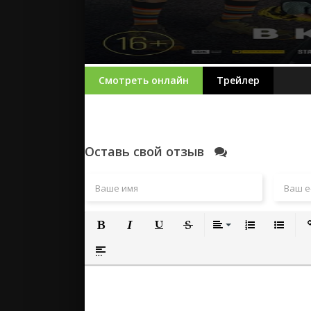
Смотреть онлайн
Трейлер
Оставь свой отзыв
Полужирный
Курсив
Подчеркнутый
Зачеркнутый
Выравнивание
Нумерованный
Маркиро
Вс
Вставка спойлера