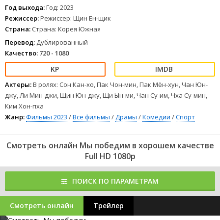
и Ким начинает делать перестановки в команде, чтобы
Год выхода:
Год: 2023
неожиданно для соперников использовать неявные сильные
Режиссер:
Режиссер: Щин Ён-щик
стороны спортсменок.
Страна:
Страна: Корея Южная
1
2
3
4
5
6
7
8
Перевод:
Дублированный
Качество:
720 - 1080
Актеры:
В ролях: Сон Кан-хо, Пак Чон-мин, Пак Мён-хун, Чан Юн-
джу, Ли Мин-джи, Щин Юн-джу, Щи Ын-ми, Чан Су-им, Чха Су-мин,
Ким Хон-пха
Жанр:
Фильмы 2023
/
Все фильмы
/
Драмы
/
Комедии
/
Спорт
Смотреть онлайн Мы победим в хорошем качестве
Full HD 1080p
ПОИСК ПО ПАРАМЕТРАМ
Смотреть онлайн
Трейлер