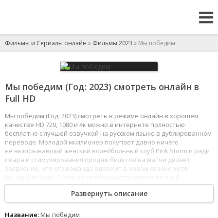
Фильмы и Сериалы онлайн
»
Фильмы 2023
» Мы победим
Мы победим (Год: 2023) смотреть онлайн в
Full HD
Мы победим (Год: 2023) смотреть в режиме онлайн в хорошем
качестве HD 720, 1080 и 4к можно в интернете полностью
бесплатно с лучшей озвучкой на русском языке в дублированном
переводе. Молодой миллионер покупает давно ничего
не выигрывавший женский волейбольный клуб Pink Storm и ради
пиара и стимулирования продаж билетов на матчи делает
заявление, что его команда одержит в новом сезоне хотя
бы одну победу. Главным тренером становится полный
неудачник Ким У-джин, не добивавшийся заметных результатов
Развернуть описание
ни в качестве спортсмена, ни в качестве тренера.
Его интересуют не грядущие игры, а обещанное через год место
в университетской сборной, но вскоре честолюбие берёт верх,
Название:
Мы победим