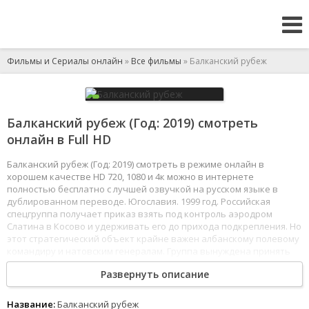
Фильмы и Сериалы онлайн
»
Все фильмы
» Балканский рубеж
Балканский рубеж (Год: 2019) смотреть
онлайн в Full HD
Балканский рубеж (Год: 2019) смотреть в режиме онлайн в
хорошем качестве HD 720, 1080 и 4к можно в интернете
полностью бесплатно с лучшей озвучкой на русском языке в
дублированном переводе. Югославия. 1999 год. Российская
спецгруппа получает приказ взять под контроль аэродром
Слатина в Косово и удерживать его до прихода подкрепления. Но
этот стратегический объект крайне важен албанскому полевому
командиру и натовским генералам. Группа вынуждена принять
неравный бой с террористами. К аэродрому устремляются
Развернуть описание
российские миротворцы и силы НАТО. Мир вновь близок к
большой войне.
1
2
3
4
5
6
7
8
Название:
Балканский рубеж