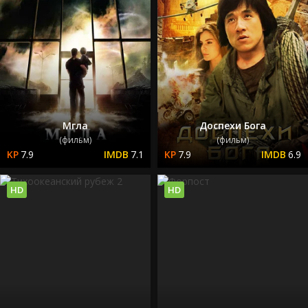
Мгла
Доспехи Бога
(фильм)
(фильм)
7.9
7.1
7.9
6.9
HD
HD