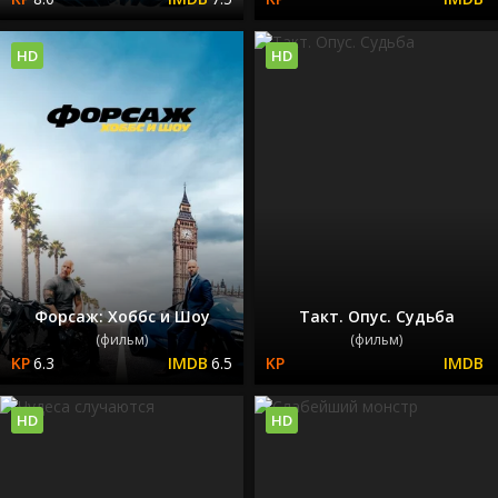
HD
HD
Форсаж: Хоббс и Шоу
Такт. Опус. Судьба
(фильм)
(фильм)
6.3
6.5
HD
HD