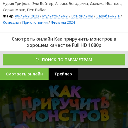
Нурия Трифоль, Эли Бойтер, Алеикс Эстаделла, Джемма Ибаньес,
Сержи Мани, Пеп Рибас
Жанр:
Фильмы 2023
/
Мультфильмы
/
Все фильмы
/
Зарубежные
/
Комедии
/
Приключения
/
Фильмы 2024
Смотреть онлайн Как приручить монстров в
хорошем качестве Full HD 1080p
ПОИСК ПО ПАРАМЕТРАМ
Смотреть онлайн
Трейлер