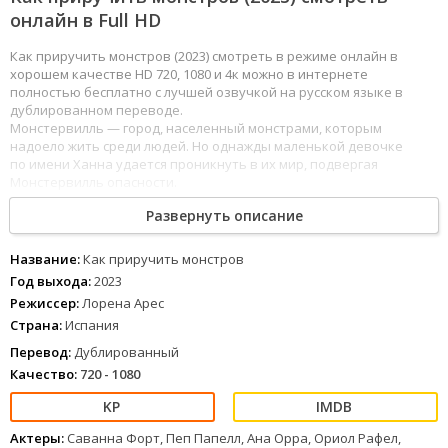
онлайн в Full HD
Как приручить монстров (2023) смотреть в режиме онлайн в
хорошем качестве HD 720, 1080 и 4к можно в интернете
полностью бесплатно с лучшей озвучкой на русском языке в
дублированном переводе.
Монстервилль — город, населенный монстрами, которым
надоело жить среди людей. Но однажды маленькой девочке
по имени Ханна удается проникнуть в их мир, подвергая
Монстервилль опасности.
Развернуть описание
1
2
3
4
5
6
7
8
Название:
Как приручить монстров
Год выхода:
2023
Режиссер:
Лорена Арес
Страна:
Испания
Перевод:
Дублированный
Качество:
720 - 1080
Актеры:
Саванна Форт, Пеп Папелл, Ана Орра, Ориол Рафел,