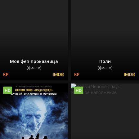
Моя фея-проказница
Поли
(фильм)
(фильм)
HD
HD