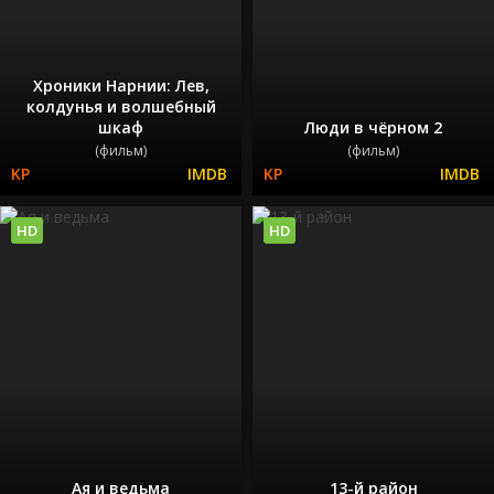
Хроники Нарнии: Лев,
колдунья и волшебный
шкаф
Люди в чёрном 2
(фильм)
(фильм)
HD
HD
Ая и ведьма
13-й район