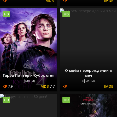
HD
HD
О моём перерождении в
Гарри Поттер и Кубок огня
меч
(фильм)
(фильм)
7.9
7.7
HD
HD