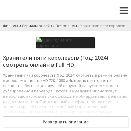
Фильмы и Сериалы онлайн
»
Все фильмы
» Хранители пяти королевств
Хранители пяти королевств (Год: 2024)
смотреть онлайн в Full HD
Хранители пяти королевств (Год: 2024) смотреть в режиме онлайн
в хорошем качестве HD 720, 1080 и 4к можно в интернете
полностью бесплатно с лучшей озвучкой на русском языке в
дублированном переводе. Пэтси и ее дедушка мирно живут
в небольшом городке пока однажды не обнаруживают реликвию
из древних легенд. Таинственный артефакт переносит их - а
заодно и друзей Пэтси - в волшебный мир, населенный
удивительными существами. Здесь друзей ждут опасные
приключения: столкновение с монстрами, магией и кознями злой
Развернуть описание
колдуньи, жаждущей заполучить ключ к пяти королевствам
и уничтожить весь мир.