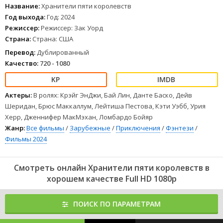
1
2
3
4
5
6
7
8
Название:
Хранители пяти королевств
Год выхода:
Год: 2024
Режиссер:
Режиссер: Зак Уорд
Страна:
Страна: США
Перевод:
Дублированный
Качество:
720 - 1080
Актеры:
В ролях: Крэйг ЭнДжи, Бай Лин, Данте Баско, Дейв
Шеридан, Брюс Маккаллум, Лейтиша Пестова, Кэти Уэбб, Урия
Херр, Дженнифер МакМэхан, Ломбардо Бойяр
Жанр:
Все фильмы
/
Зарубежные
/
Приключения
/
Фэнтези
/
Фильмы 2024
Смотреть онлайн Хранители пяти королевств в
хорошем качестве Full HD 1080p
ПОИСК ПО ПАРАМЕТРАМ