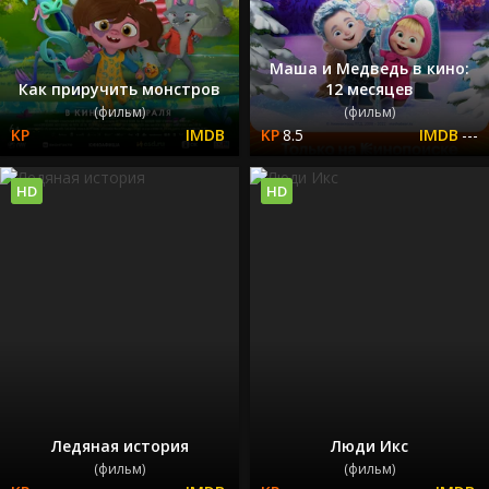
Маша и Медведь в кино:
Как приручить монстров
12 месяцев
(фильм)
(фильм)
8.5
---
HD
HD
Ледяная история
Люди Икс
(фильм)
(фильм)