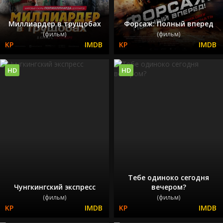
Миллиардер в трущобах
Форсаж: Полный вперед
(фильм)
(фильм)
HD
HD
Тебе одиноко сегодня
Чунгкингский экспресс
вечером?
(фильм)
(фильм)