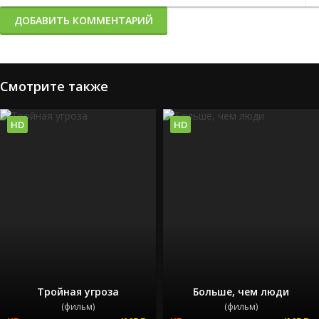
ДОБАВИТЬ КОММЕНТАРИЙ
Смотрите также
HD
HD
Тройная угроза
Больше, чем люди
(фильм)
(фильм)