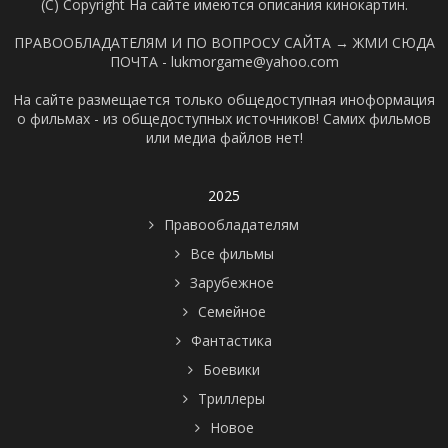
(C) Copyright На сайте имеются описания кинокартин.
ПРАВООБЛАДАТЕЛЯМ И ПО ВОПРОСУ САЙТА →
ЖМИ СЮДА
ПОЧТА - lukmorgame@yahoo.com
На сайте размещается только общедоступная иноформация
о фильмах - из общедоступных источников! Самих фильмов
или медиа файлов нет!
2025
Правообладателям
Все фильмы
Зарубежное
Семейное
Фантастика
Боевики
Триллеры
Новое