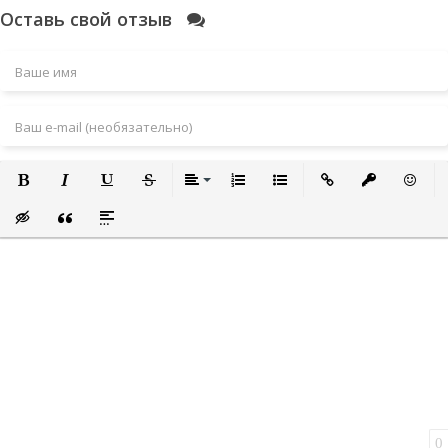
Оставь свой отзыв
Полужирный
Курсив
Подчеркнутый
Зачеркнутый
Выравнивание
Нумерованный список
Маркированный список
Вставить ссылку
Вставить за
Встави
Вставка скрытого текста
Вставка цитаты
Вставка спойлера
0