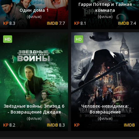
Гарри Поттер и Тайная
Один дома 1
комната
(фильм)
(фильм)
8.3
7.7
8.1
7.4
HD
HD
Звёздные войны: Эпизод 6
Человек-невидимка:
- Возвращение Джедая
Возвращение
(фильм)
(фильм)
8.2
8.3