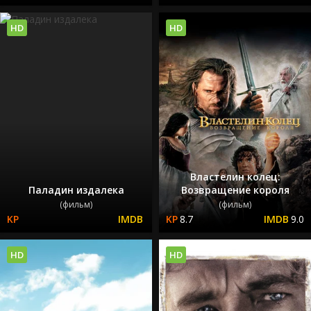
HD
HD
Властелин колец:
Паладин издалека
Возвращение короля
(фильм)
(фильм)
8.7
9.0
HD
HD