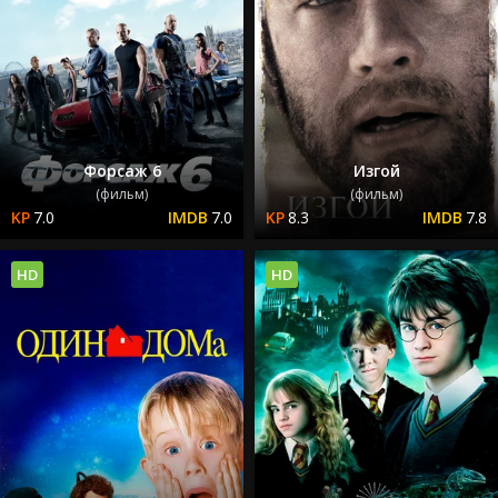
Форсаж 6
Изгой
(фильм)
(фильм)
7.0
7.0
8.3
7.8
HD
HD