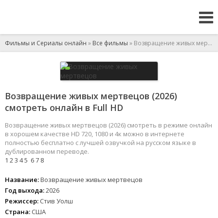
Фильмы и Сериалы онлайн
»
Все фильмы
» Возвращение живых мертвецов
Возвращение живых мертвецов (2026)
смотреть онлайн в Full HD
Возвращение живых мертвецов (2026) смотреть в режиме онлайн
в хорошем качестве HD 720, 1080 и 4к можно в интернете
полностью бесплатно с лучшей озвучкой на русском языке в
дублированном переводе.
1
2
3
4
5
6
7
8
Название:
Возвращение живых мертвецов
Год выхода:
2026
Режиссер:
Стив Уолш
Страна:
США