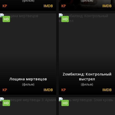
(фильм)
(фильм)
HD
HD
Zомбилэнд: Контрольный
Лощина мертвецов
выстрел
(фильм)
(фильм)
HD
HD