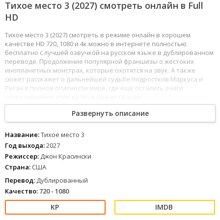
Тихое место 3 (2027) смотреть онлайн в Full
HD
Тихое место 3 (2027) смотреть в режиме онлайн в хорошем
качестве HD 720, 1080 и 4к можно в интернете полностью
бесплатно с лучшей озвучкой на русском языке в дублированном
переводе. Продолжение популярной франшизы о жестоких
инопланетных монстрах, которые охотятся на звук. А также
сюжет расскажет о дальнейшей судьбе подростков Маркуса и
Реган в полном опасности мире, где еще остались очаги
сопротивления этим кровожадным тварям.
1
2
3
4
5
6
7
8
Развернуть описание
Название:
Тихое место 3
Год выхода:
2027
Режиссер:
Джон Красински
Страна:
США
Перевод:
Дублированный
Качество:
720 - 1080