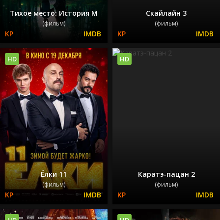
Тихое место: История М
Скайлайн 3
(фильм)
(фильм)
HD
HD
Ёлки 11
Каратэ-пацан 2
(фильм)
(фильм)
HD
HD