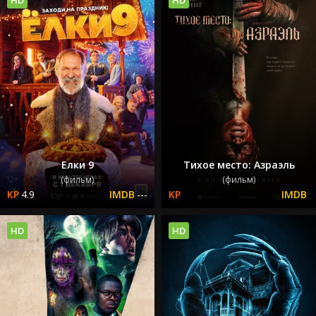
Елки 9
Тихое место: Азраэль
(фильм)
(фильм)
4.9
---
HD
HD