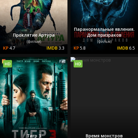
Паранормальные явления.
Проклятие Артура
Дом призраков
(фильм)
(фильм)
4.7
3.3
5.8
6.5
HD
HD
Тигр 3
Время монстров