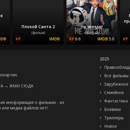
я
пр
Плохой Санта 2
Не звезди!
(фильм)
(фильм)
6.6
5.0
2025
Правооблад
нокартин.
Все фильмы
Зарубежное
ТА →
ЖМИ СЮДА
Семейное
Фантастика
ая иноформация о фильмах - из
 или медиа файлов нет!
Боевики
Триллеры
Новое