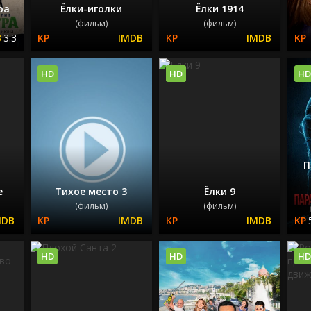
ра
Ёлки-иголки
Ёлки 1914
(фильм)
(фильм)
3.3
HD
HD
HD
П
е
Тихое место 3
Ёлки 9
(фильм)
(фильм)
HD
HD
HD