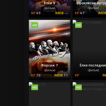
Елки 9
Проклятие Арту
(фильм)
(фильм)
4.9
---
4.7
HD
HD
Форсаж 7
Ёлки последни
(фильм)
(фильм)
7.0
7.1
HD
HD