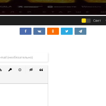
Свет
 список
ванный список
тавить ссылку
Вставить защищенную ссылку
Вставить смайлик
Вставка скрытого текста
Вставка цитаты