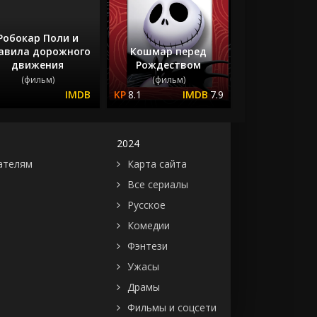
Робокар Поли и
авила дорожного
Кошмар перед
движения
Рождеством
(фильм)
(фильм)
8.1
7.9
2024
ателям
Карта сайта
Все сериалы
Русское
Комедии
Фэнтези
Ужасы
Драмы
Фильмы и соцсети