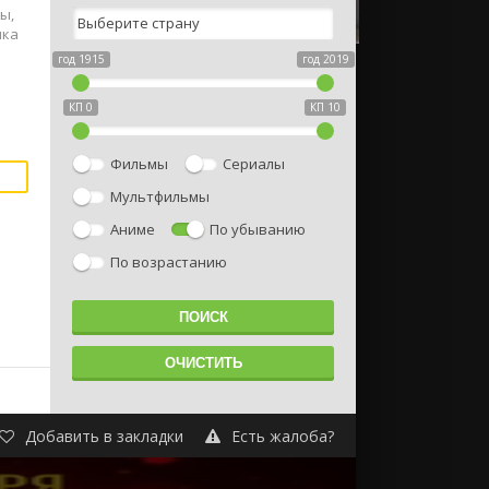
ы,
ика
год 1915
год 2019
КП 0
КП 10
Фильмы
Сериалы
Мультфильмы
Аниме
По убыванию
По возрастанию
Добавить в закладки
Есть жалоба?