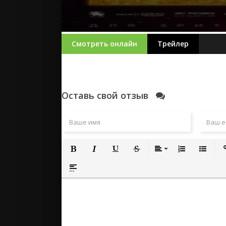
Смотреть онлайн
Трейлер
Оставь свой отзыв
Полужирный
Курсив
Подчеркнутый
Зачеркнутый
Выравнивание
Нумерованный
Маркиро
Вс
Вставка спойлера