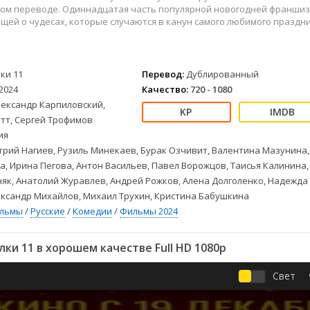
Детективы
2023
Семейные
ом переводе. Одиннадцатая часть популярной новогодней франшиз
Детские
2022
Спорт
ей о чудесах, которые случаются в канун самого любимого праздн
Драмы
2021
Триллеры
Комедии
Ужасы
Русские
Фантастика
лки 11
Перевод:
Дублированный
2024
Качество:
720 - 1080
СССР
Фэнтези
лександр Карпиловский,
ые
Зарубежные
тт, Сергей Трофимов
Фильмы из соцетей
ия
рий Нагиев, Рузиль Минекаев, Бурак Озчивит, Валентина Мазунина,
, Ирина Пегова, Антон Васильев, Павел Ворожцов, Таисья Калинина,
як, Анатолий Журавлев, Андрей Рожков, Алена Долголенко, Надежда
ександр Михайлов, Михаил Трухин, Кристина Бабушкина
ильмы
/
Русские
/
Комедии
/
Фильмы 2024
ки 11 в хорошем качестве Full HD 1080p
Свет