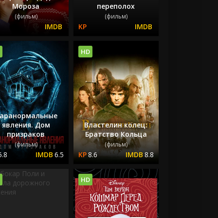
Мороза
переполох
(фильм)
(фильм)
HD
аранормальные
явления. Дом
Властелин колец:
призраков
Братство Кольца
(фильм)
(фильм)
5.8
6.5
8.6
8.8
HD